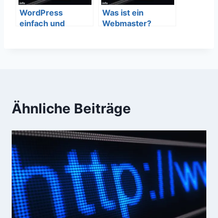
WordPress
Was ist ein
einfach und
Webmaster?
verständlich
Aufgaben und
erklärt – SEO
Beruf
Bedeutung
Ähnliche Beiträge