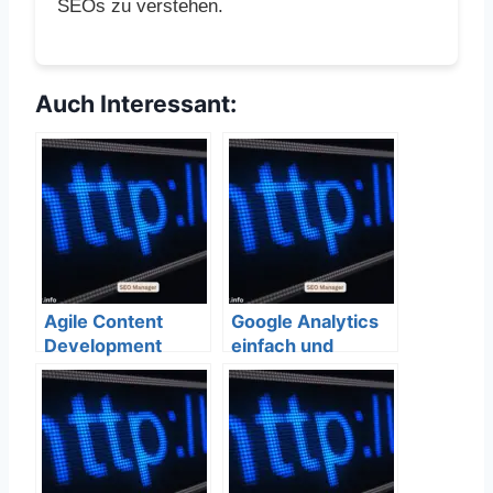
SEOs zu verstehen.
Auch Interessant:
Agile Content
Google Analytics
Development
einfach und
einfach und
verständlich
verständlich
erklärt – SEO
erklärt – SEO
Bedeutung
Bedeutung