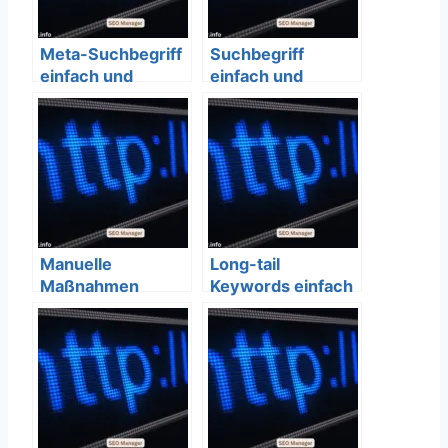
Meta-Suchbegriff
Suchbegriff
einfach und
einfach und
verständlich
verständlich
erklärt – SEO
erklärt – SEO
Bedeutung
Bedeutung
Manuelle
Long-tail
Maßnahmen
Keywords einfach
einfach und
und verständlich
verständlich
erklärt – SEO
erklärt – SEO
Bedeutung
Bedeutung