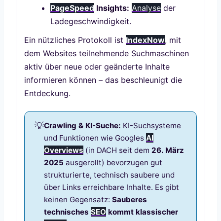
PageSpeed
Insights:
Analyse
der
Ladegeschwindigkeit.
Ein nützliches Protokoll ist
IndexNow
, mit
dem Websites teilnehmende Suchmaschinen
aktiv über neue oder geänderte Inhalte
informieren können – das beschleunigt die
Entdeckung.
Crawling & KI-Suche:
KI-Suchsysteme
und Funktionen wie Googles
AI
Overviews
(in DACH seit dem
26. März
2025
ausgerollt) bevorzugen gut
strukturierte, technisch saubere und
über Links erreichbare Inhalte. Es gibt
keinen Gegensatz:
Sauberes
technisches
SEO
kommt klassischer