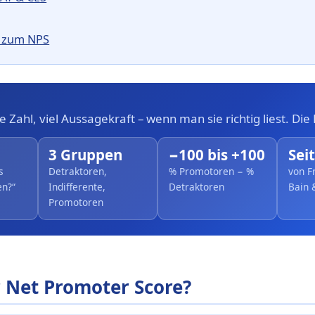
n zum NPS
e Zahl, viel Aussagekraft – wenn man sie richtig liest. Die
3 Gruppen
−100 bis +100
Sei
s
Detraktoren,
% Promotoren − %
von F
en?“
Indifferente,
Detraktoren
Bain
Promotoren
r Net Promoter Score?