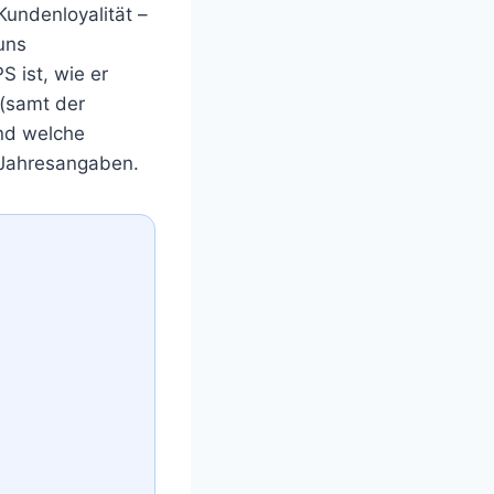
Kundenloyalität –
uns
S ist, wie er
 (samt der
und welche
 Jahresangaben.