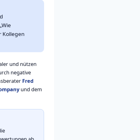
nd
 „Wie
 Kollegen
yaler und nützen
rch negative
sberater
Fred
Company
und dem
ie
ewertungen ab,