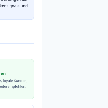
rkensignale und
ren
e, loyale Kunden,
weiterempfehlen.