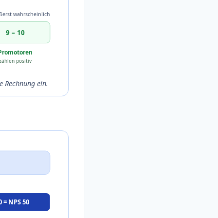
ßerst wahrscheinlich
9 – 10
Promotoren
zählen positiv
e Rechnung ein.
0 = NPS 50