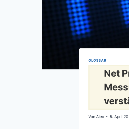
GLOSSAR
Net P
Messu
verst
Von
Alex
5. April 2