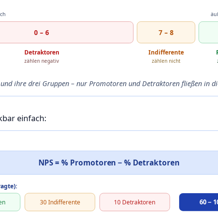
ich
äu
0 – 6
7 – 8
Detraktoren
Indifferente
zählen negativ
zählen nicht
 und ihre drei Gruppen – nur Promotoren und Detraktoren fließen in di
kbar einfach:
NPS = % Promotoren − % Detraktoren
ragte):
60 − 1
en
30 Indifferente
10 Detraktoren