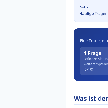
Fazit
Häufige Frage
Eine Frage, ein
1 Frage
„Würden Sie un
weiterempfehl
(0–10)
Was ist de