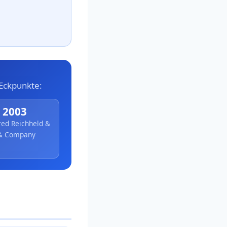
 Eckpunkte:
t 2003
red Reichheld &
 & Company