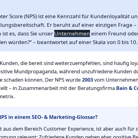
er Score (NPS) ist eine Kennzahl für Kundenloyalität u
ungsbereitschaft. Er beruht auf einer einzigen Frage –
 ist es, dass Sie unser
Unternehmen
einem Freund oder
n würden?“ – beantwortet auf einer Skala von 0 bis 10.
 Kunden, die bereit sind weiterzuempfehlen, sind häufig lo
ositive Mundpropaganda, während unzufriedene Kunden du
te schaden können. Der NPS wurde
2003
vom Unternehmen
ellt – in Zusammenarbeit mit der Beratungsfirma
Bain & 
etrix.
PS in einem SEO- & Marketing-Glossar?
aus dem Bereich Customer Experience, ist aber auch für d
ung relevant: Zufriedene Kunden geben eher positive B