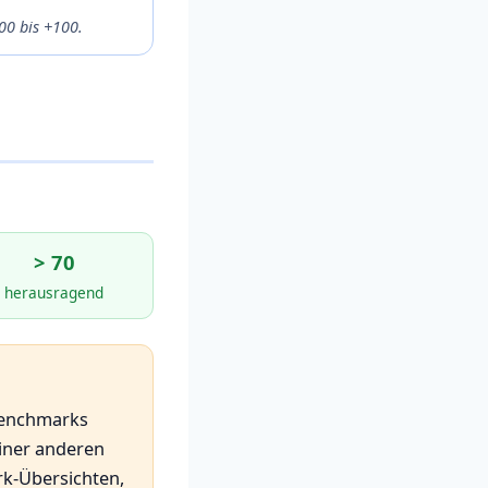
100 bis +100.
> 70
herausragend
-Benchmarks
einer anderen
rk-Übersichten,