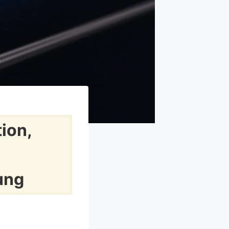
tion,
ung