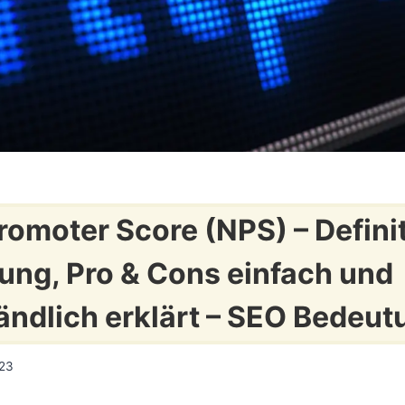
romoter Score (NPS) – Defini
ng, Pro & Cons einfach und
ändlich erklärt – SEO Bedeut
023