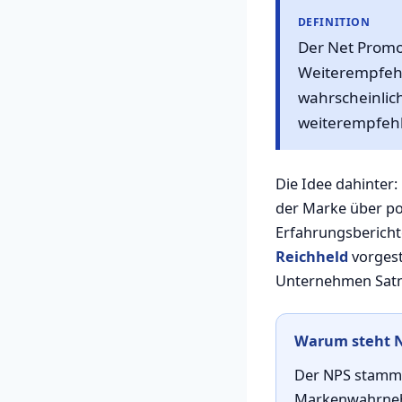
DEFINITION
Der Net Promot
Weiterempfehl
wahrscheinlich
weiterempfehle
Die Idee dahinter:
der Marke über p
Erfahrungsberich
Reichheld
vorgest
Unternehmen Satm
Warum steht N
Der NPS stammt 
Markenwahrnehm