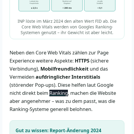
Ladezeit des
Reaktion auf
visuelle
Hauptinhalts
Eingaben
Stabilität
≤ 2,5 s
< 200 ms
< 0,1
INP löste im März 2024 den alten Wert FID ab. Die
Core Web Vitals werden von Googles Ranking-
Systemen genutzt – ihr Gewicht ist aber leicht.
Neben den Core Web Vitals zählen zur Page
Experience weitere Aspekte:
HTTPS
(sichere
Verbindung),
Mobilfreundlichkeit
und das
Vermeiden
aufdringlicher Interstitials
(störender Pop-ups). Diese helfen laut Google
nicht direkt beim
Ranking
, machen die Website
aber angenehmer – was zu dem passt, was die
Ranking-Systeme generell belohnen.
Gut zu wissen: Report-Änderung 2024