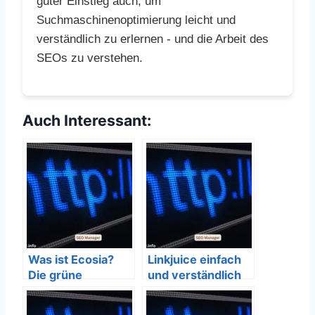
guter Einstieg auch, um
Suchmaschinenoptimierung leicht und
verständlich zu erlernen - und die Arbeit des
SEOs zu verstehen.
Auch Interessant:
Was ist Ecosia?
Linkjuice einfach
Die grüne
und verständlich
Suchmaschine
erklärt – SEO
einfach erklärt
Bedeutung