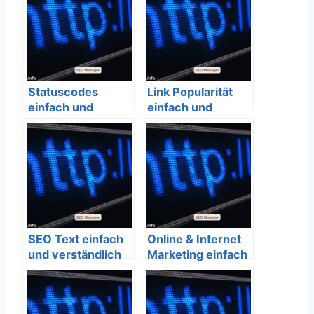
Statuscodes
Link Popularität
einfach und
einfach und
verständlich
verständlich
erklärt – SEO
erklärt – SEO
Bedeutung
Bedeutung
SEO Text einfach
Online & Internet
und verständlich
Marketing einfach
erklärt – SEO
und verständlich
Bedeutung
erklärt – SEO
Bedeutung