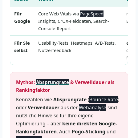
Für
Core Web Vitals via
PageSpeed
mess
Google
Insights, CrUX-Felddaten, Search-
Exper
Console-Report
Für Sie
Usability-Tests, Heatmaps, A/B-Tests,
echt
selbst
Nutzerfeedback
der N
finde
Mythos:
Absprungrate
& Verweildauer als
Rankingfaktor
Kennzahlen wie
Absprungrate
(
Bounce Rate
)
oder
Verweildauer
aus der
Webanalyse
sind
nützliche Hinweise für Ihre eigene
Optimierung – aber
keine direkten Google-
Rankingfaktoren
. Auch
Pogo-Sticking
und