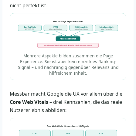
nicht perfekt ist.
Was zur Page Experience zählt
Core Web Vitals
HTTPS
Mobilfreundlich
keine Interstitials
LCP · INP · CLS
sichere Verbindung
gut auf dem Handy
keine Pop-up-Flut
Page Experience
kein einzelnes Signal · Relevanz & hilfreicher Inhalt wiegen schwerer
Mehrere Aspekte bilden zusammen die Page
Experience. Sie ist aber kein einzelnes Ranking-
Signal – und nachrangig gegenüber Relevanz und
hilfreichem Inhalt.
Messbar macht Google die UX vor allem über die
Core Web Vitals
– drei Kennzahlen, die das reale
Nutzererlebnis abbilden:
Core Web Vitals: die messbaren UX-Signale
LCP
INP
CLS