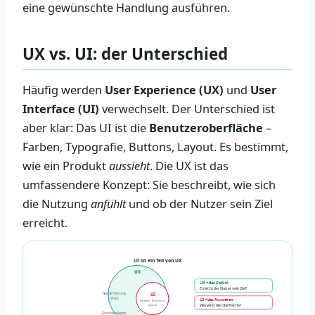
eine gewünschte Handlung ausführen.
UX vs. UI: der Unterschied
Häufig werden
User Experience (UX)
und
User
Interface (UI)
verwechselt. Der Unterschied ist
aber klar: Das UI ist die
Benutzeroberfläche
–
Farben, Typografie, Buttons, Layout. Es bestimmt,
wie ein Produkt
aussieht
. Die UX ist das
umfassendere Konzept: Sie beschreibt, wie sich
die Nutzung
anfühlt
und ob der Nutzer sein Ziel
erreicht.
UI ist ein Teil von UX
UX
UX = das Gefühl
Erreicht der Nutzer sein Ziel?
Nutzerführung
UI
Inhalt
UI = das Aussehen
Farben · Buttons
Wie wirkt die Oberfläche?
Layout
Geschwindigkeit