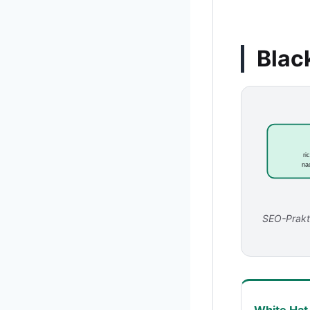
Blac
ri
nac
SEO-Prakti
White Hat