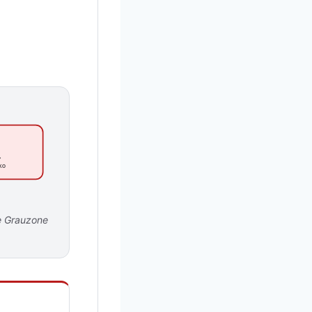
t
,
iko
ie Grauzone