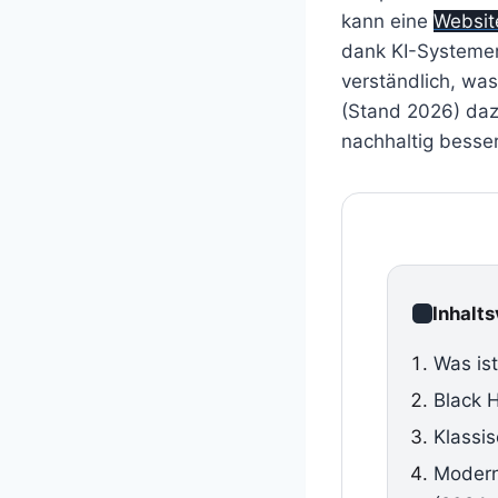
kann eine
Websit
dank KI-Systemen
verständlich, wa
(Stand 2026) da
nachhaltig besser
Inhalt
Was is
Black 
Klassi
Modern