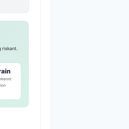
 riskant.
ain
rkennt
ion