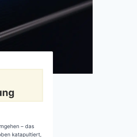
ung
mgehen – das
oben katapultiert,