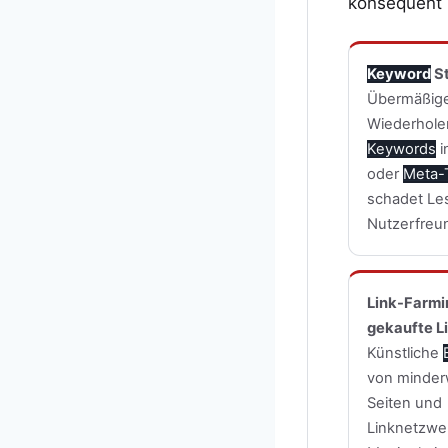
konsequent 
Keyword
St
Übermäßig
Wiederhole
Keywords
i
oder
Meta-
schadet Le
Nutzerfreun
Link-Farmi
gekaufte L
Künstliche
von minder
Seiten und
Linknetzwe