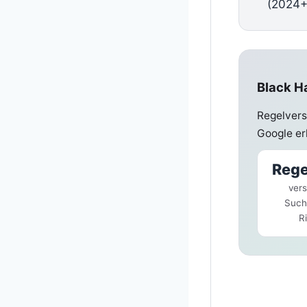
(2024+
Black Ha
Regelverst
Google er
Rege
ver
Such
R