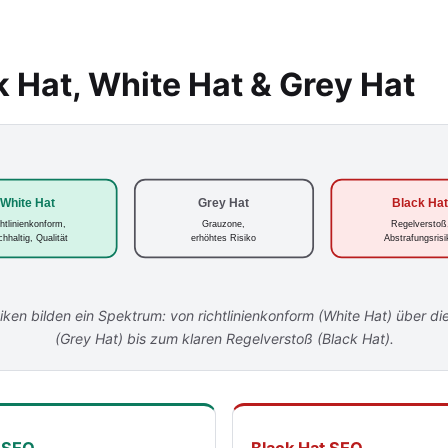
k Hat, White Hat & Grey Hat
White Hat
Grey Hat
Black Ha
chtlinienkonform,
Grauzone,
Regelverstoß
hhaltig, Qualität
erhöhtes Risiko
Abstrafungsris
ken bilden ein Spektrum: von richtlinienkonform (White Hat) über d
(Grey Hat) bis zum klaren Regelverstoß (Black Hat).
 SEO
Black Hat SEO