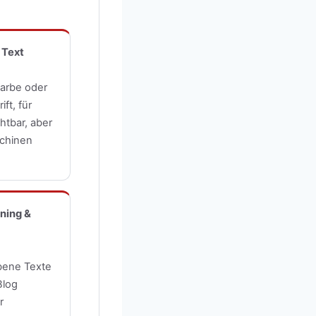
 Text
farbe oder
ift, für
htbar, aber
chinen
nning &
bene Texte
Blog
r