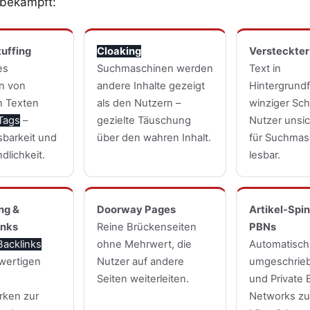
bekämpft:
uffing
Cloaking
Versteckter
es
Suchmaschinen werden
Text in
n von
andere Inhalte gezeigt
Hintergrund
n Texten
als den Nutzern –
winziger Schr
Tags
–
gezielte Täuschung
Nutzer unsic
sbarkeit und
über den wahren Inhalt.
für Suchmas
dlichkeit.
lesbar.
ng &
Doorway Pages
Artikel-Spi
inks
Reine Brückenseiten
PBNs
Backlinks
ohne Mehrwert, die
Automatisch
wertigen
Nutzer auf andere
umgeschrie
Seiten weiterleiten.
und Private 
rken zur
Networks zu