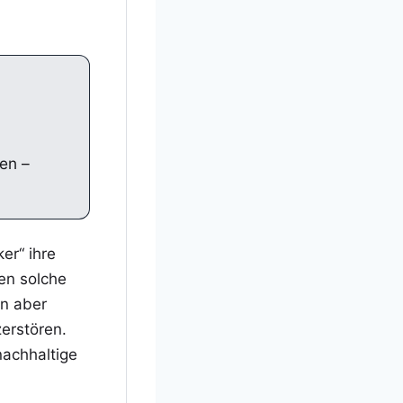
en –
er“ ihre
en solche
en aber
erstören.
nachhaltige