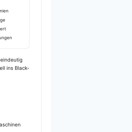
inien
lge
ert
fungen
 eindeutig
ll ins Black-
aschinen