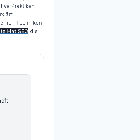
tive Praktiken
klärt
dernen Techniken
te Hat SEO
die
pft
e