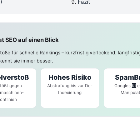
)
Fazit
t SEO auf einen Blick
öße für schnelle Rankings – kurzfristig verlockend, langfristig
kennt sie immer besser.
lverstoß
Hohes Risiko
SpamBr
stößt gegen
Abstrafung bis zur De-
Googles
KI
e
maschinen-
Indexierung
Manipulat
ichtlinien