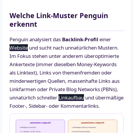
Welche Link-Muster Penguin
erkennt
Penguin analysiert das
Backlink-Profil
einer
Website
und sucht nach unnatürlichen Mustern.
Im Fokus stehen unter anderem überoptimierte
Ankertexte (immer dieselben Money-Keywords
als Linktext), Links von themenfremden oder
minderwertigen Quellen, massenhafte Links aus
Linkfarmen oder Private Blog Networks (PBNs),
unnatürlich schneller
Linkaufbau
und übermäßige
Footer-, Sidebar- oder Kommentarlinks.
natürliches Linkprofil
unnatürliches Linkprofil
• vielfältige Ankertexte
• überwiegend Money-Keywords
• v. a. Marken- & URL-Anker
• themenfremde Quellen