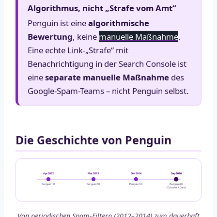
Algorithmus, nicht „Strafe vom Amt“
Penguin ist eine
algorithmische
Bewertung
, keine
manuelle Maßnahme
.
Eine echte Link-„Strafe“ mit
Benachrichtigung in der Search Console ist
eine
separate manuelle Maßnahme
des
Google-Spam-Teams – nicht Penguin selbst.
Die Geschichte von Penguin
Apr 2012
Mai 2013
Okt 2014
Sep 2016
Penguin 1.0
Penguin 2.0
Penguin 3.0
Penguin 4.0
(Echtzeit + Core)
Von periodischen Spam-Filtern (2012–2014) zum dauerhaft