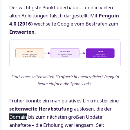
Der wichtigste Punkt überhaupt – und in vielen
alten Anleitungen falsch dargestellt: Mit
Penguin
4.0 (2016)
wechselte Google vom Bestrafen zum
Entwerten
.
vor 2016
ab 2016 (4.0)
heute
bestrafen, seitenweit,
entwerten, granular,
SpamBrain &
langsame Erholung
Echtzeit
Link-Spam-Updates
Statt eines seitenweiten Strafgerichts neutralisiert Penguin
heute einfach die Spam-Links.
Früher konnte ein manipulatives Linkmuster eine
seitenweite Herabstufung
auslösen, die der
Domain
bis zum nächsten großen Update
anhaftete – die Erholung war langsam. Seit