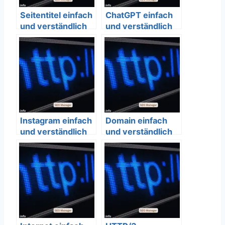
Seitentitel einfach
ChatGPT einfach
und verständlich
und verständlich
erklärt – SEO
erklärt – SEO
Bedeutung
Bedeutung
Instagram einfach
Domain einfach
und verständlich
und verständlich
erklärt – SEO
erklärt – SEO
Bedeutung
Bedeutung