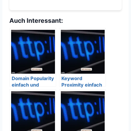
Auch Interessant:
Domain Popularity
Keyword
einfach und
Proximity einfach
verständlich
und verständlich
erklärt – SEO
erklärt – SEO
Bedeutung
Bedeutung