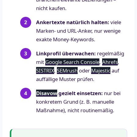
nicht kaufen.
Ankertexte natürlich halten:
viele
Marken- und URL-Anker, nur wenige
exakte Money-Keywords.
Linkprofil überwachen:
regelmäßig
mit
Google Search Console
,
Ahrefs
,
SISTRIX
,
SEMrush
oder
Majestic
auf
auffällige Muster prüfen.
Disavow
gezielt einsetzen:
nur bei
konkretem Grund (z. B. manuelle
Maßnahme), nicht routinemäßig.