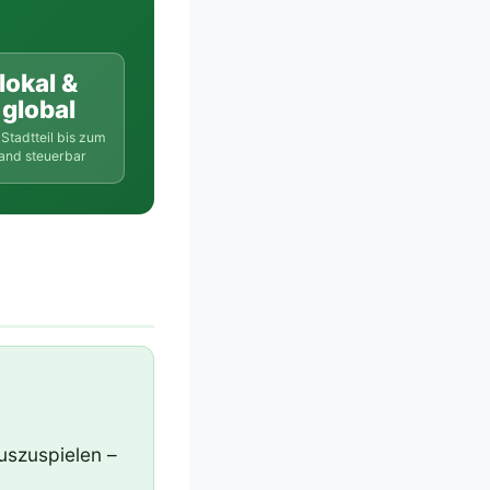
lokal &
global
Stadtteil bis zum
and steuerbar
uszuspielen –