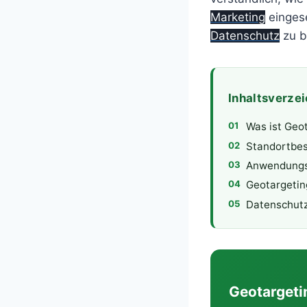
Marketing
eingese
Datenschutz
zu b
Inhaltsverzei
Was ist Geo
Standortbe
Anwendungs
Geotargetin
Datenschut
Geotargetin