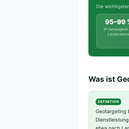
Die wichtigste
95–99 
IP-Genauigkeit 
Ländereben
Was ist Ge
DEFINITION
Geotargeting b
Dienstleistun
etwa nach Land