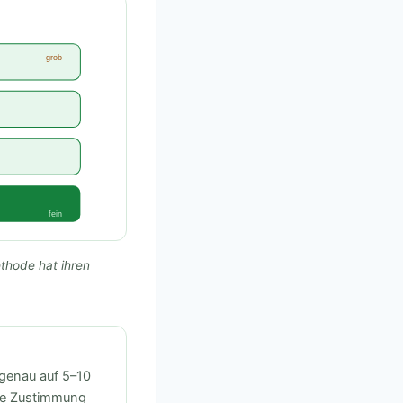
grob
fein
thode hat ihren
 genau auf 5–10
che Zustimmung