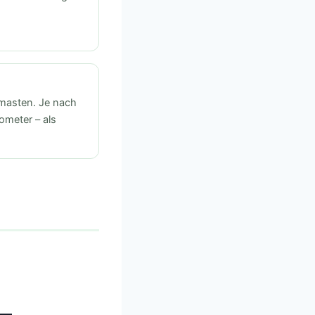
masten. Je nach
ometer – als