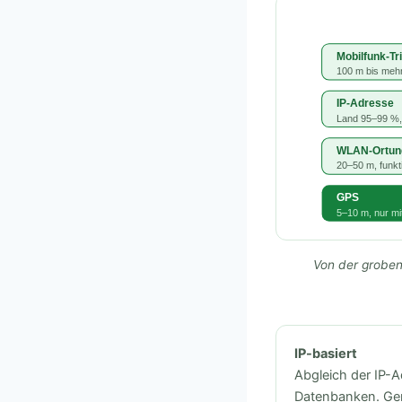
Mobilfunk-Tr
100 m bis mehr
IP-Adresse
Land 95–99 %,
WLAN-Ortun
20–50 m, funkt
GPS
5–10 m, nur mi
Von der groben
IP-basiert
Abgleich der IP-
Datenbanken. Ger