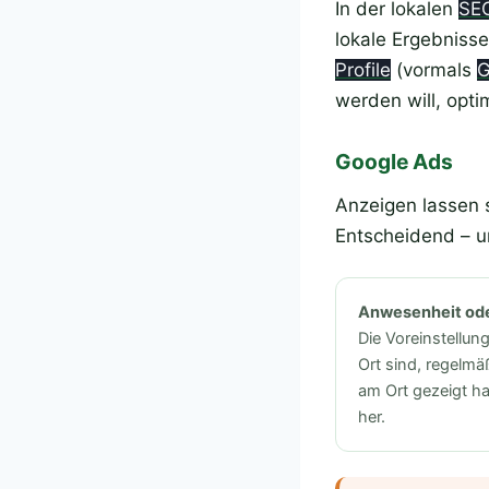
In der lokalen
SE
lokale Ergebniss
Profile
(vormals
G
werden will, opti
Google Ads
Anzeigen lassen 
Entscheidend – u
Anwesenheit ode
Die Voreinstellun
Ort sind, regelmä
am Ort gezeigt ha
her.