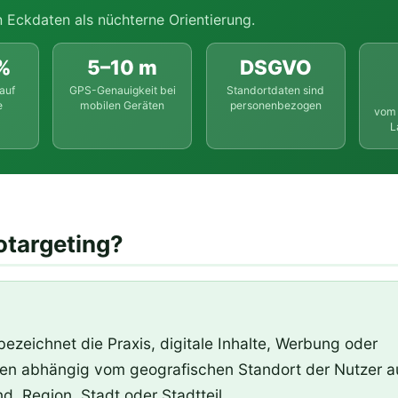
n Eckdaten als nüchterne Orientierung.
%
5–10 m
DSGVO
auf
GPS-Genauigkeit bei
Standortdaten sind
e
mobilen Geräten
personenbezogen
vom 
L
otargeting?
ezeichnet die Praxis, digitale Inhalte, Werbung oder
gen abhängig vom geografischen Standort der Nutzer a
, Region, Stadt oder Stadtteil.