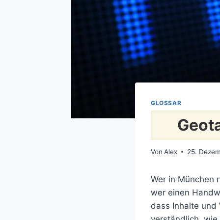
GLOSSAR
Geota
Von
Alex
25. Deze
Wer in München n
wer einen Handwe
dass Inhalte und
verständlich, wi