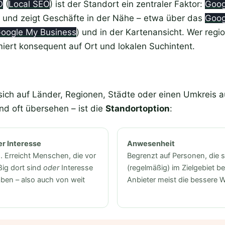
O
(
Local SEO
) ist der Standort ein zentraler Faktor:
Goog
e und zeigt Geschäfte in der Nähe – etwa über das
Goog
oogle My Business
) und in der Kartenansicht. Wer regi
miert konsequent auf Ort und lokalen Suchintent.
sich auf Länder, Regionen, Städte oder einen Umkreis a
nd oft übersehen – ist die
Standortoption
:
r Interesse
Anwesenheit
g. Erreicht Menschen, die vor
Begrenzt auf Personen, die s
ßig dort sind
oder
Interesse
(regelmäßig) im Zielgebiet be
ben – also auch von weit
Anbieter meist die bessere W