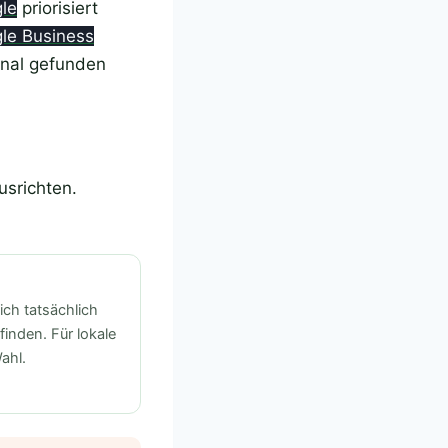
le
priorisiert
le Business
onal gefunden
usrichten.
ich tatsächlich
finden. Für lokale
ahl.