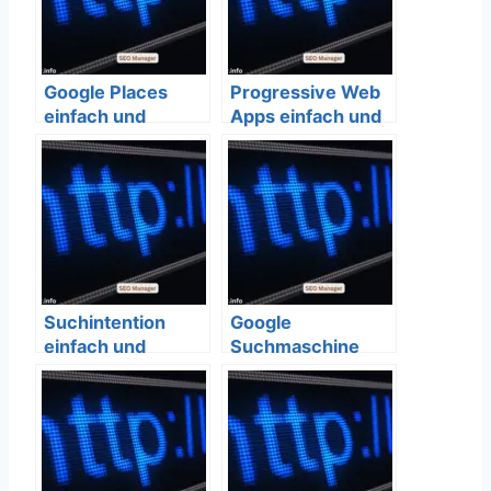
Google Places
Progressive Web
einfach und
Apps einfach und
verständlich
verständlich
erklärt – SEO
erklärt – SEO
Bedeutung
Bedeutung
Suchintention
Google
einfach und
Suchmaschine
verständlich
einfach und
erklärt – SEO
verständlich
Bedeutung
erklärt – SEO
Bedeutung