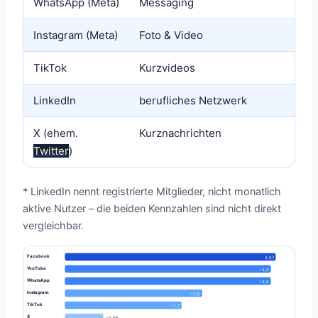
WhatsApp (Meta)
Messaging
Instagram (Meta)
Foto & Video
TikTok
Kurzvideos
LinkedIn
berufliches Netzwerk
X (ehem.
Kurznachrichten
Twitter
)
* LinkedIn nennt registrierte Mitglieder, nicht monatlich
aktive Nutzer – die beiden Kennzahlen sind nicht direkt
vergleichbar.
Facebook
3,07
YouTube
~3,0
WhatsApp
~3,0
Instagram
~2,0
TikTok
~1,7
X
~0,56