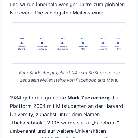
und wurde innerhalb weniger Jahre zum globalen
Netzwerk. Die wichtigsten Meilensteine:
2004
2012
2014
2021
2023
2025
Gründung
Börsengang
WhatsApp
Konzern wird
Threads
Meta AI
Harvard
+ Instagram
übernommen
Meta
gestartet
>1 Mrd.
Vom Studentenprojekt 2004 zum KI-Konzern: die
zentralen Meilensteine von Facebook und Meta.
1984 geboren, gründete
Mark Zuckerberg
die
Plattform 2004 mit Mitstudenten an der Harvard
University, zunächst unter dem Namen
„TheFacebook“. 2005 wurde sie zu „Facebook“
umbenannt und auf weitere Universitäten