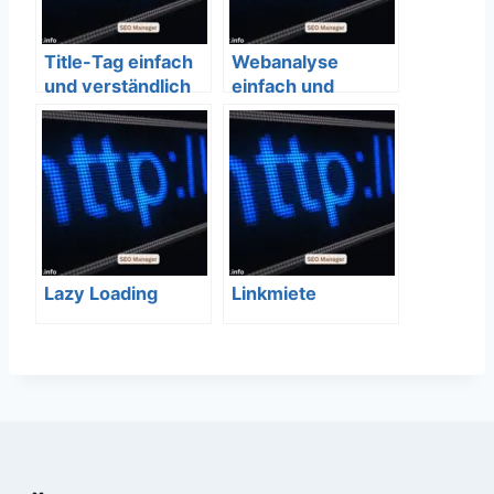
Title-Tag einfach
Webanalyse
und verständlich
einfach und
erklärt – SEO
verständlich
Bedeutung
erklärt – SEO
Bedeutung
Lazy Loading
Linkmiete