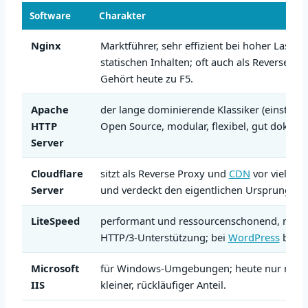
Software
Charakter
Nginx
Marktführer, sehr effizient bei hoher Last u
statischen Inhalten; oft auch als Reverse Pro
Gehört heute zu F5.
Apache
der lange dominierende Klassiker (einst übe
HTTP
Open Source, modular, flexibel, gut dokume
Server
Cloudflare
sitzt als Reverse Proxy und
CDN
vor vielen 
Server
und verdeckt den eigentlichen Ursprungsser
LiteSpeed
performant und ressourcenschonend, mit g
HTTP/3-Unterstützung; bei
WordPress
belieb
Microsoft
für Windows-Umgebungen; heute nur noch
IIS
kleiner, rückläufiger Anteil.