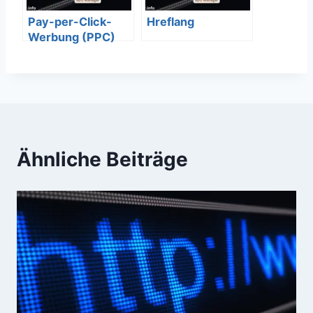
Pay-per-Click-
Hreflang
Werbung (PPC)
einfach und
verständlich
erklärt – SEO
Bedeutung
Ähnliche Beiträge