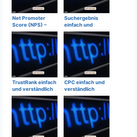
Net Promoter
Suchergebnis
Score (NPS) –
einfach und
Definition,
verständlich
Messung, Pro &
erklärt – SEO
Cons einfach und
Bedeutung
verständlich
erklärt – SEO
Bedeutung
TrustRank einfach
CPC einfach und
und verständlich
verständlich
erklärt – SEO
erklärt – SEO
Bedeutung
Bedeutung