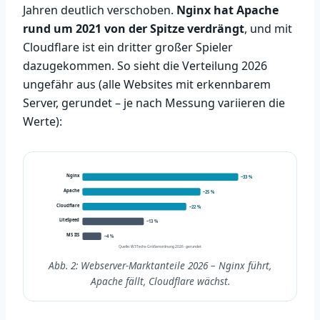
Jahren deutlich verschoben.
Nginx hat Apache
rund um 2021 von der Spitze verdrängt
, und mit
Cloudflare ist ein dritter großer Spieler
dazugekommen. So sieht die Verteilung 2026
ungefähr aus (alle Websites mit erkennbarem
Server, gerundet – je nach Messung variieren die
Werte):
Nginx
~33 %
Apache
~25 %
Cloudflare
~22 %
LiteSpeed
~13 %
MS IIS
~4 %
Quelle: W3Techs-Größenordnung 2026 · gerundet
Abb. 2: Webserver-Marktanteile 2026 – Nginx führt,
Apache fällt, Cloudflare wächst.