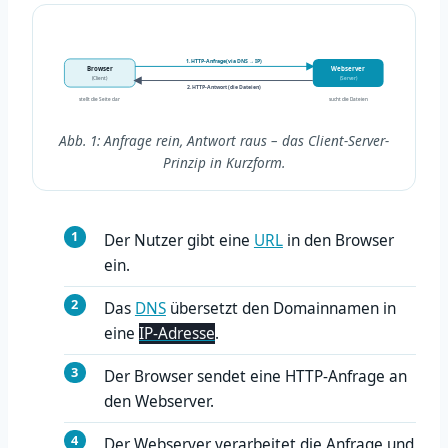
1. HTTP-Anfrage (via DNS → IP)
Browser
Webserver
(Client)
(Server)
2. HTTP-Antwort (die Dateien)
stellt die Seite dar
sucht die Dateien
Abb. 1: Anfrage rein, Antwort raus – das Client-Server-
Prinzip in Kurzform.
Der Nutzer gibt eine
URL
in den Browser
ein.
Das
DNS
übersetzt den Domainnamen in
eine
IP-Adresse
.
Der Browser sendet eine HTTP-Anfrage an
den Webserver.
Der Webserver verarbeitet die Anfrage und