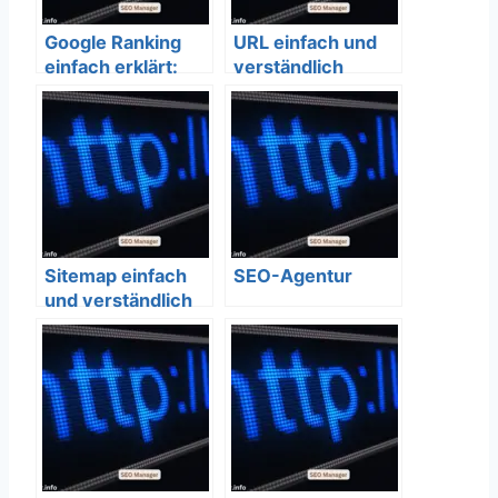
Google Ranking
URL einfach und
einfach erklärt:
verständlich
Der ultimative
erklärt – SEO
SEO-Leitfaden
Bedeutung
2026
Sitemap einfach
SEO-Agentur
und verständlich
erklärt – SEO
Bedeutung