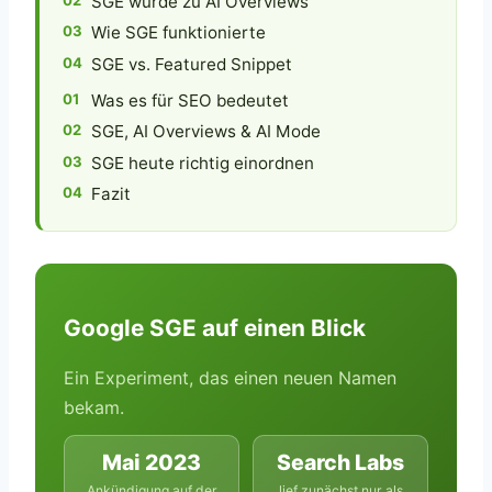
SGE wurde zu AI Overviews
Wie SGE funktionierte
SGE vs. Featured Snippet
Was es für SEO bedeutet
SGE, AI Overviews & AI Mode
SGE heute richtig einordnen
Fazit
Google SGE auf einen Blick
Ein Experiment, das einen neuen Namen
bekam.
Mai 2023
Search Labs
Ankündigung auf der
lief zunächst nur als