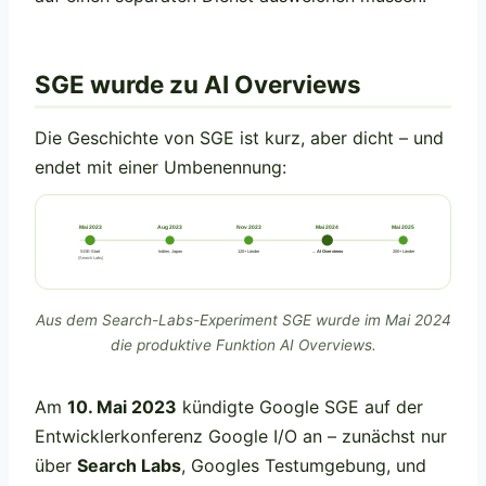
SGE wurde zu AI Overviews
Die Geschichte von SGE ist kurz, aber dicht – und
endet mit einer Umbenennung:
Mai 2023
Aug 2023
Nov 2023
Mai 2024
Mai 2025
SGE-Start
Indien, Japan
120+ Länder
→ AI Overviews
200+ Länder
(Search Labs)
Aus dem Search-Labs-Experiment SGE wurde im Mai 2024
die produktive Funktion AI Overviews.
Am
10. Mai 2023
kündigte Google SGE auf der
Entwicklerkonferenz Google I/O an – zunächst nur
über
Search Labs
, Googles Testumgebung, und