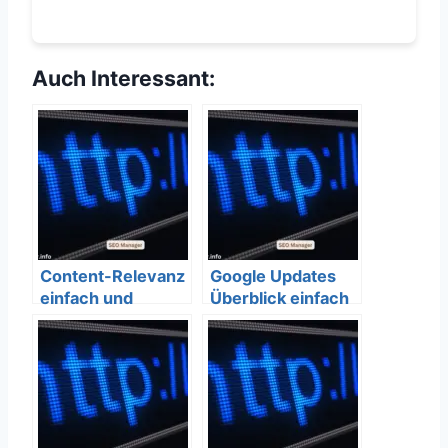
Auch Interessant:
Content-Relevanz
Google Updates
einfach und
Überblick einfach
verständlich
und verständlich
erklärt – SEO
erklärt – SEO
Bedeutung
Bedeutung