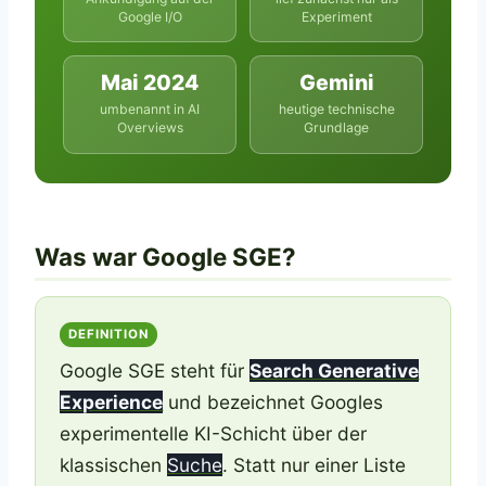
Google I/O
Experiment
Mai 2024
Gemini
umbenannt in AI
heutige technische
Overviews
Grundlage
Was war Google SGE?
DEFINITION
Google SGE steht für
Search Generative
Experience
und bezeichnet Googles
experimentelle KI-Schicht über der
klassischen
Suche
. Statt nur einer Liste