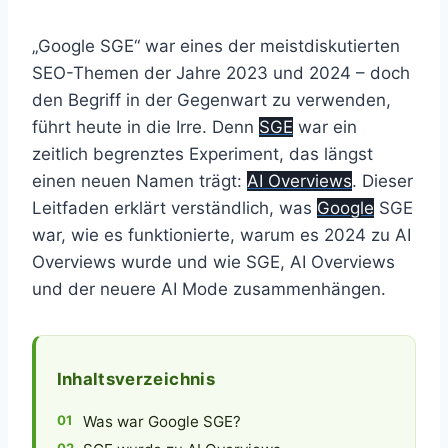
„Google SGE“ war eines der meistdiskutierten
SEO-Themen der Jahre 2023 und 2024 – doch
den Begriff in der Gegenwart zu verwenden,
führt heute in die Irre. Denn
SGE
war ein
zeitlich begrenztes Experiment, das längst
einen neuen Namen trägt:
AI Overviews
. Dieser
Leitfaden erklärt verständlich, was
Google
SGE
war, wie es funktionierte, warum es 2024 zu AI
Overviews wurde und wie SGE, AI Overviews
und der neuere AI Mode zusammenhängen.
Inhaltsverzeichnis
Was war Google SGE?