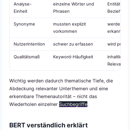
Analyse-
einzelne Wörter und
Entitäten, 
Einheit
Phrasen
Beziehung
Synonyme
mussten explizit
werden au
vorkommen
erkannt
Nutzerintention
schwer zu erfassen
wird präzise
Qualitätsmaß
Keyword-Häufigkeit
inhaltliche
Relevanz
Wichtig werden dadurch thematische Tiefe, die
Abdeckung relevanter Unterthemen und eine
erkennbare Themenautorität – nicht das
Wiederholen einzelner
Suchbegriffe
.
BERT verständlich erklärt