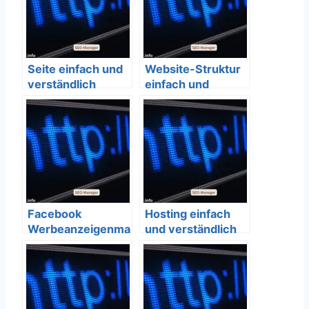
Seite einfach und
Website-Struktur
verständlich
einfach und
erklärt – SEO
verständlich
Bedeutung
erklärt – SEO
Bedeutung
Facebook
Hosting einfach
Werbeanzeigenma
und verständlich
nager einfach und
erklärt – SEO
verständlich
Bedeutung
erklärt – SEO
Bedeutung