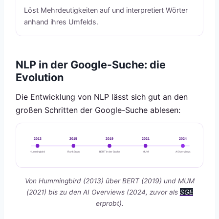
Löst Mehrdeutigkeiten auf und interpretiert Wörter
anhand ihres Umfelds.
NLP in der Google-Suche: die
Evolution
Die Entwicklung von NLP lässt sich gut an den
großen Schritten der Google-Suche ablesen:
2013
2015
2019
2021
2024
Hummingbird
RankBrain
BERT in der Suche
MUM
AI Overviews
Von Hummingbird (2013) über BERT (2019) und MUM
(2021) bis zu den AI Overviews (2024, zuvor als
SGE
erprobt).