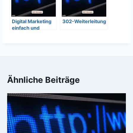
Digital Marketing
302-Weiterleitung
einfach und
verständlich
erklärt – SEO
Bedeutung
Ähnliche Beiträge