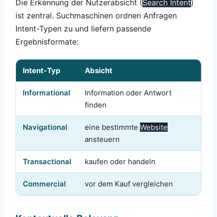
Die Erkennung der Nutzerabsicht (
Search Intent
)
ist zentral. Suchmaschinen ordnen Anfragen
Intent-Typen zu und liefern passende
Ergebnisformate:
Intent-Typ
Absicht
Beis
Informational
Information oder Antwort
„Was
finden
Sea
Navigational
eine bestimmte
Website
„Fa
ansteuern
Transactional
kaufen oder handeln
„iPh
Commercial
vor dem Kauf vergleichen
„be