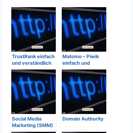
TrustRank einfach
Matomo – Piwik
und verständlich
einfach und
erklärt – SEO
verständlich
Bedeutung
erklärt – SEO
Bedeutung
Social Media
Domain Authority
Marketing (SMM)
einfach und