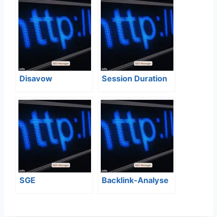
verständlich
erklärt – SEO
Bedeutung
Disavow
Session Duration
SGE
Backlink-Analyse