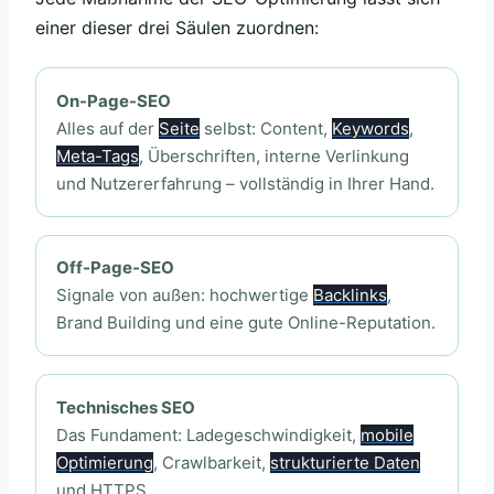
einer dieser drei Säulen zuordnen:
On-Page-SEO
Alles auf der
Seite
selbst: Content,
Keywords
,
Meta-Tags
, Überschriften, interne Verlinkung
und Nutzererfahrung – vollständig in Ihrer Hand.
Off-Page-SEO
Signale von außen: hochwertige
Backlinks
,
Brand Building und eine gute Online-Reputation.
Technisches SEO
Das Fundament: Ladegeschwindigkeit,
mobile
Optimierung
, Crawlbarkeit,
strukturierte Daten
und HTTPS.