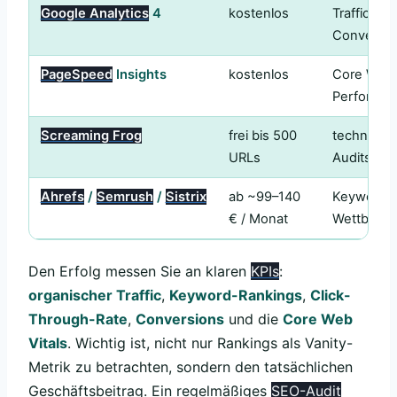
Google Analytics
4
kostenlos
Traffic, Nu
Conversio
PageSpeed
Insights
kostenlos
Core Web 
Performa
Screaming Frog
frei bis 500
technisch
URLs
Audits
Ahrefs
/
Semrush
/
Sistrix
ab ~99–140
Keywords, 
€ / Monat
Wettbewerb
Den Erfolg messen Sie an klaren
KPIs
:
organischer Traffic
,
Keyword-Rankings
,
Click-
Through-Rate
,
Conversions
und die
Core Web
Vitals
. Wichtig ist, nicht nur Rankings als Vanity-
Metrik zu betrachten, sondern den tatsächlichen
Geschäftsbeitrag. Ein regelmäßiges
SEO-Audit