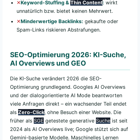
Keyword-Stuffing &
Thin Content
:
wirkt
unnatürlich bzw. bietet keinen Mehrwert.
Minderwertige Backlinks:
gekaufte oder
Spam-Links riskieren Abstrafungen.
SEO-Optimierung 2026: KI-Suche,
AI Overviews und GEO
Die KI-Suche verändert 2026 die SEO-
Optimierung grundlegend. Googles AI Overviews
und der dialogorientierte AI Mode beantworten
viele Anfragen direkt – ein wachsender Teil endet
als
Zero-Click
, ohne Besuch einer Website. Die
früher als
SGE
getestete generative
Suche
ist seit
2024 als AI Overviews live; Google stützt sich auf
Gemini-basierte Modelle. Maschinelles Lernen