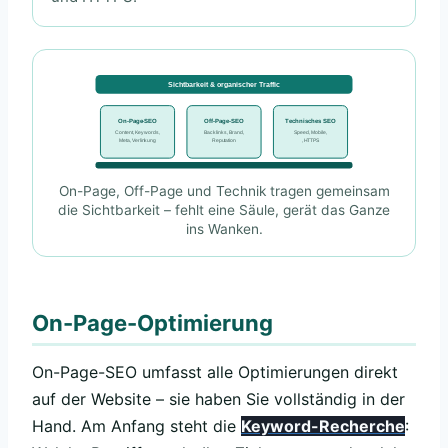
Sichtbarkeit & organischer Traffic
On-Page-SEO
Off-Page-SEO
Technisches SEO
Content, Keywords,
Backlinks, Brand,
Speed, Mobile,
Meta, Verlinkung
Reputation
, HTTPS
On-Page, Off-Page und Technik tragen gemeinsam
die Sichtbarkeit – fehlt eine Säule, gerät das Ganze
ins Wanken.
On-Page-Optimierung
On-Page-SEO umfasst alle Optimierungen direkt
auf der Website – sie haben Sie vollständig in der
Hand. Am Anfang steht die
Keyword-Recherche
: