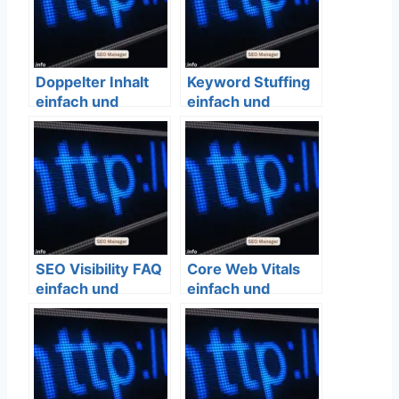
Doppelter Inhalt
Keyword Stuffing
einfach und
einfach und
verständlich
verständlich
erklärt – SEO
erklärt – SEO
Bedeutung
Bedeutung
SEO Visibility FAQ
Core Web Vitals
einfach und
einfach und
verständlich
verständlich
erklärt – SEO
erklärt – SEO
Bedeutung
Bedeutung