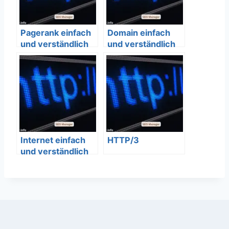
Pagerank einfach
Domain einfach
und verständlich
und verständlich
erklärt – SEO
erklärt – SEO
Bedeutung
Bedeutung
Internet einfach
HTTP/3
und verständlich
erklärt – SEO
Bedeutung