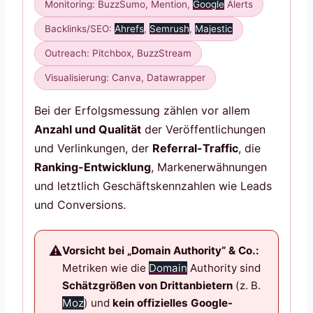
Monitoring: BuzzSumo, Mention,
Google
Alerts
Backlinks/SEO:
Ahrefs
,
Semrush
,
Majestic
Outreach: Pitchbox, BuzzStream
Visualisierung: Canva, Datawrapper
Bei der Erfolgsmessung zählen vor allem
Anzahl und Qualität
der Veröffentlichungen
und Verlinkungen, der
Referral-Traffic
, die
Ranking-Entwicklung
, Markenerwähnungen
und letztlich Geschäftskennzahlen wie Leads
und Conversions.
Vorsicht bei „Domain Authority“ & Co.:
Metriken wie die
Domain
Authority sind
Schätzgrößen von Drittanbietern
(z. B.
Moz
) und
kein offizielles Google-