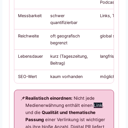
Podcasts
Messbarkeit
schwer
Links, Traffic
quantifizierbar
Reichweite
oft geografisch
global skalierb
begrenzt
Lebensdauer
kurz (Tageszeitung,
langfristig auff
Beitrag)
SEO-Wert
kaum vorhanden
möglich durch
Realistisch einordnen:
Nicht jede
Medienerwähnung enthält einen
Link
,
und die
Qualität und thematische
Passung
einer Verlinkung ist wichtiger
als ihre bloße Anzahl. Digital PR liefert