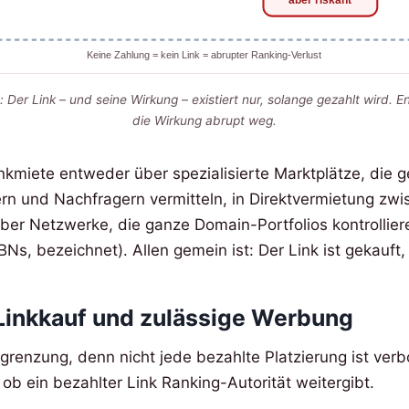
aber riskant
Keine Zahlung = kein Link = abrupter Ranking-Verlust
: Der Link – und seine Wirkung – existiert nur, solange gezahlt wird. E
die Wirkung abrupt weg.
inkmiete entweder über spezialisierte Marktplätze, die 
rn und Nachfragern vermitteln, in Direktvermietung zw
ber Netzwerke, die ganze Domain-Portfolios kontrollieren
Ns, bezeichnet). Allen gemein ist: Der Link ist gekauft, 
 Linkkauf und zulässige Werbung
bgrenzung, denn nicht jede bezahlte Platzierung ist verb
 ob ein bezahlter Link Ranking-Autorität weitergibt.