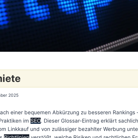
iete
mber 2025
 nach einer bequemen Abkürzung zu besseren Rankings –
Praktiken im
SEO
. Dieser Glossar-Eintrag erklärt sachli
 vom Linkkauf und von zulässiger bezahlter Werbung unt
es
Richtlinien
verstößt, welche Risiken und rechtlichen Fr