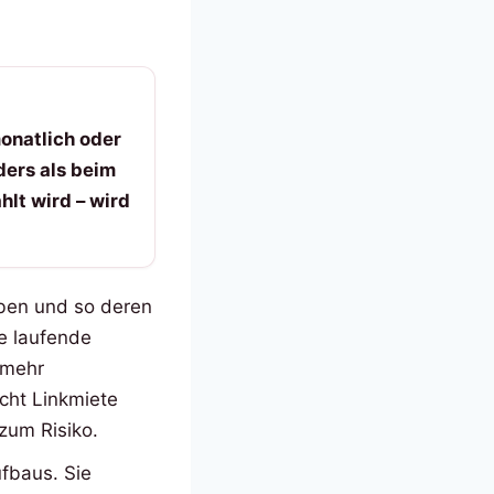
onatlich oder
ders als beim
hlt wird – wird
eben und so deren
e laufende
 mehr
acht Linkmiete
zum Risiko.
ufbaus. Sie