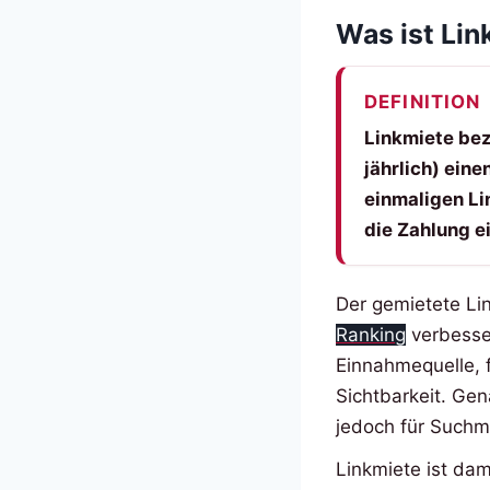
Was ist Lin
DEFINITION
Linkmiete bez
jährlich) eine
einmaligen Li
die Zahlung e
Der gemietete Lin
Ranking
verbesser
Einnahmequelle, 
Sichtbarkeit. Gen
jedoch für Suchm
Linkmiete ist dam