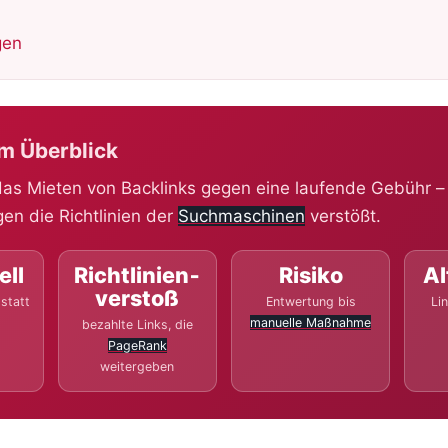
gen
im Überblick
 das Mieten von Backlinks gegen eine laufende Gebühr – 
gen die Richtlinien der
Suchmaschinen
verstößt.
ell
Richtlinien­
Risiko
Al
verstoß
statt
Entwertung bis
Li
manuelle Maßnahme
bezahlte Links, die
PageRank
weitergeben