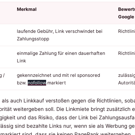
Merkmal
Bewert
Google
laufende Gebühr, Link verschwindet bei
Richtli
Zahlungsstopp
einmalige Zahlung für einen dauerhaften
Richtli
Link
 /
gekennzeichnet und mit rel sponsored
zulässi
bzw.
nofollow
markiert
Autorit
als auch Linkkauf verstoßen gegen die Richtlinien, sob
rität weitergeben soll. Die Linkmiete bringt zusätzlich 
gigkeit und das Risiko, dass der Link bei Zahlungsausfa
lässig sind bezahlte Links nur, wenn sie als Werbung g
 markiert sind, dass sie keinen PageRank weitergeben.