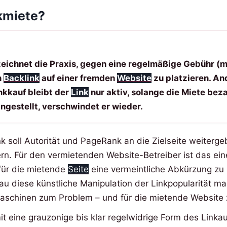
kmiete?
eichnet die Praxis, gegen eine regelmäßige Gebühr (m
n
Backlink
auf einer fremden
Website
zu platzieren. An
nkkauf bleibt der
Link
nur aktiv, solange die Miete beza
ingestellt, verschwindet er wieder.
k soll Autorität und PageRank an die Zielseite weiterg
n. Für den vermietenden Website-Betreiber ist das ein
für die mietende
Seite
eine vermeintliche Abkürzung zu
au diese künstliche Manipulation der Linkpopularität m
aschinen zum Problem – und für die mietende Website 
it eine grauzonige bis klar regelwidrige Form des Linka