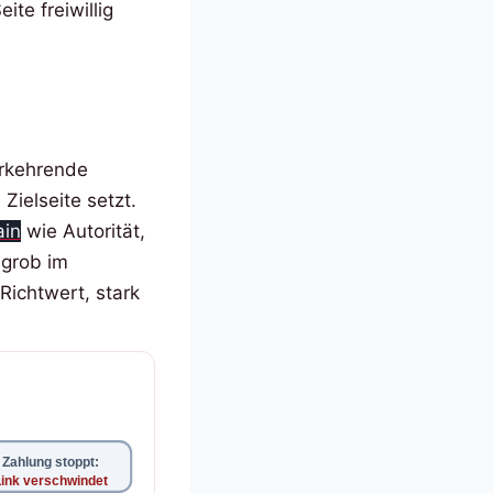
te freiwillig
erkehrende
Zielseite setzt.
in
wie Autorität,
 grob im
Richtwert, stark
Zahlung stoppt:
Link verschwindet