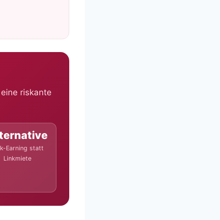
eine riskante
ternative
nk-Earning statt
Linkmiete