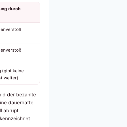
ung durch
nienverstoß
nienverstoß
g (gibt keine
ät weiter)
ald der bezahlte
eine dauerhafte
ll abrupt
ekennzeichnet