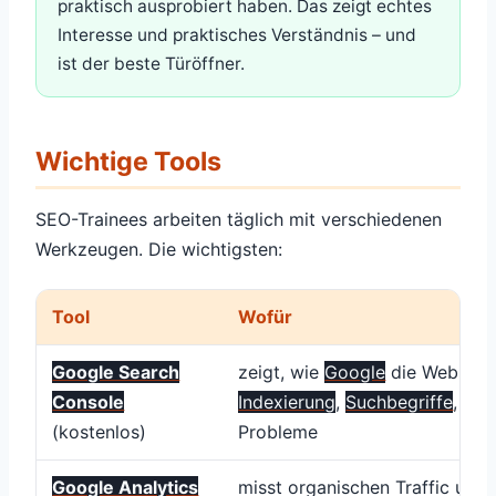
praktisch ausprobiert haben. Das zeigt echtes
Interesse und praktisches Verständnis – und
ist der beste Türöffner.
Wichtige Tools
SEO-Trainees arbeiten täglich mit verschiedenen
Werkzeugen. Die wichtigsten:
Tool
Wofür
Google Search
zeigt, wie
Google
die Website 
Console
Indexierung
,
Suchbegriffe
, tec
(kostenlos)
Probleme
Google Analytics
misst organischen Traffic und