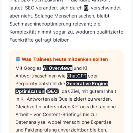
lautet: SEO verändert sich durch
KI
, verschwindet
aber nicht. Solange Menschen suchen, bleibt
Suchmaschinenoptimierung relevant; die
Komplexität nimmt sogar zu, wodurch qualifizierte
Fachkräfte gefragt bleiben.
Was Trainees heute mitdenken sollten
Mit Googles
AI Overviews
und KI-
Antwortmaschinen wie
ChatGPT
oder
Perplexity entsteht die
Generative Engine
Optimization
(
GEO
)
: das Ziel, mit gutem Inhalt
in KI-Antworten als Quelle zitiert zu werden.
Gleichzeitig unterstützen KI-Tools die tägliche
Arbeit – von Content-Briefings bis zur
Datenanalyse, wobei menschliche Expertise
und Faktenprüfung unverzichtbar bleiben.