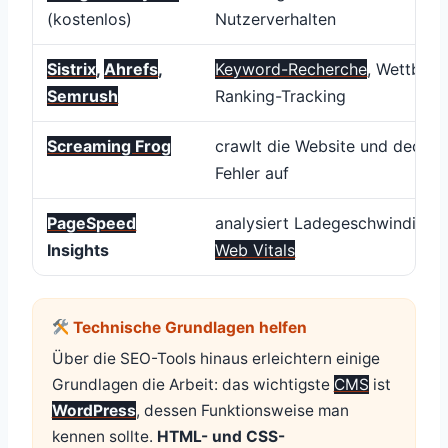
(kostenlos)
Nutzerverhalten
Sistrix
,
Ahrefs
,
Keyword-Recherche
, Wettbewe
Semrush
Ranking-Tracking
Screaming Frog
crawlt die Website und deckt 
Fehler auf
PageSpeed
analysiert Ladegeschwindigke
Insights
Web Vitals
Technische Grundlagen helfen
Über die SEO-Tools hinaus erleichtern einige
Grundlagen die Arbeit: das wichtigste
CMS
ist
WordPress
, dessen Funktionsweise man
kennen sollte.
HTML- und CSS-