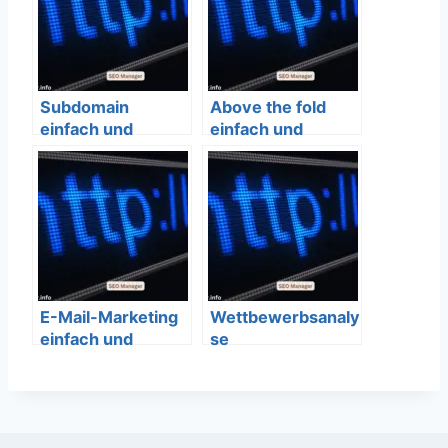
Subdomain
Above the fold
einfach und
einfach und
verständlich
verständlich
erklärt – SEO
erklärt – SEO
Bedeutung
Bedeutung
E-Mail-Marketing
Wettbewerbsanaly
einfach und
se
verständlich
erklärt – SEO
Bedeutung