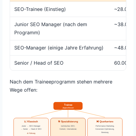
SEO-Trainee (Einstieg)
~28.000–
Junior SEO Manager (nach dem
~38.000–
Programm)
SEO-Manager (einige Jahre Erfahrung)
~48.000–
Senior / Head of SEO
60.000 €
Nach dem Traineeprogramm stehen mehrere
Wege offen:
Trainee
abgeschlossen
📈 Klassisch
🎯 Spezialisierung
🔀 Querkarriere
Junior → SEO-Manager
technisches SEO,
Performance Marketing,
→ Senior → Head of SEO
Content, International,
Conversion-Optimierung,
Beratung
& Führung