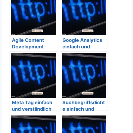
Agile Content
Google Analytics
Development
einfach und
einfach und
verständlich
verständlich
erklärt – SEO
erklärt – SEO
Bedeutung
Bedeutung
Meta Tag einfach
Suchbegriffsdicht
und verständlich
e einfach und
erklärt – SEO
verständlich
Bedeutung
erklärt – SEO
Bedeutung