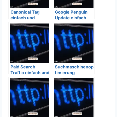
Canonical Tag
Google Penguin
einfach und
Update einfach
verständlich
und verständlich
erklärt – SEO
erklärt – SEO
Bedeutung
Bedeutung
Paid Search
Suchmaschinenop
Traffic einfach und
timierung
verständlich
erklärt – SEO
Bedeutung