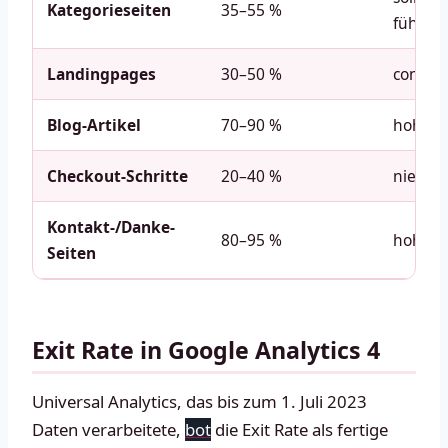
Kategorieseiten
35–55 %
führen
Landingpages
30–50 %
convers
Blog-Artikel
70–90 %
hohe W
Checkout-Schritte
20–40 %
niedrig
Kontakt-/Danke-
80–95 %
hohe W
Seiten
Exit Rate in Google Analytics 4
Universal Analytics, das bis zum 1. Juli 2023
Daten verarbeitete,
bot
die Exit Rate als fertige