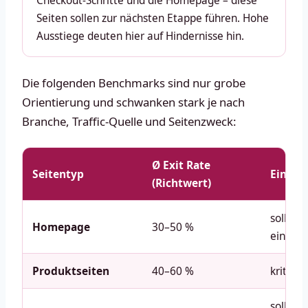
Checkout-Schritte und die Homepage – diese
Seiten sollen zur nächsten Etappe führen. Hohe
Ausstiege deuten hier auf Hindernisse hin.
Die folgenden Benchmarks sind nur grobe
Orientierung und schwanken stark je nach
Branche, Traffic-Quelle und Seitenzweck:
Ø Exit Rate
Seitentyp
Einord
(Richtwert)
sollte 
Homepage
30–50 %
einlad
Produktseiten
40–60 %
kritisc
sollten