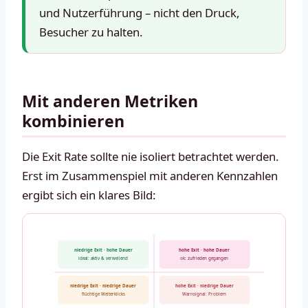
und Nutzerführung – nicht den Druck,
Besucher zu halten.
Mit anderen Metriken
kombinieren
Die Exit Rate sollte nie isoliert betrachtet werden.
Erst im Zusammenspiel mit anderen Kennzahlen
ergibt sich ein klares Bild:
niedrige Exit · hohe Dauer
hohe Exit · hohe Dauer
ideal: aktiv & verweilend
ok: zufrieden gegangen
niedrige Exit · niedrige Dauer
hohe Exit · niedrige Dauer
flüchtige Weiterklicks
Warnsignal: Problem