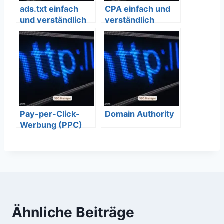
ads.txt einfach
CPA einfach und
und verständlich
verständlich
erklärt – SEO
erklärt – SEO
Bedeutung
Bedeutung
Pay-per-Click-
Domain Authority
Werbung (PPC)
einfach und
verständlich
erklärt – SEO
Bedeutung
Ähnliche Beiträge