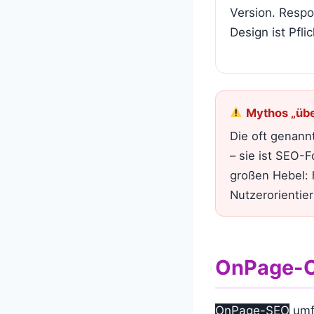
Version. Resp
Design ist Pflic
Mythos „übe
Die oft genann
– sie ist SEO-F
großen Hebel:
Nutzerorientie
OnPage-O
OnPage-SEO
umfa