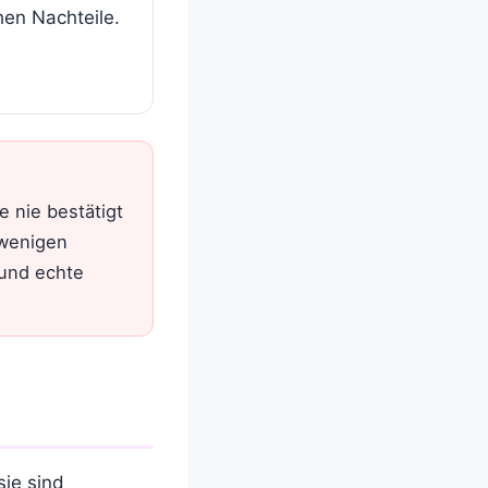
en Nachteile.
 nie bestätigt
 wenigen
 und echte
ie sind