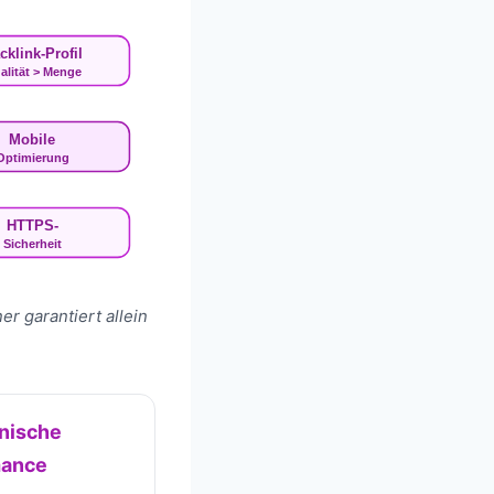
cklink-Profil
alität > Menge
Mobile
Optimierung
HTTPS-
Sicherheit
r garantiert allein
nische
mance