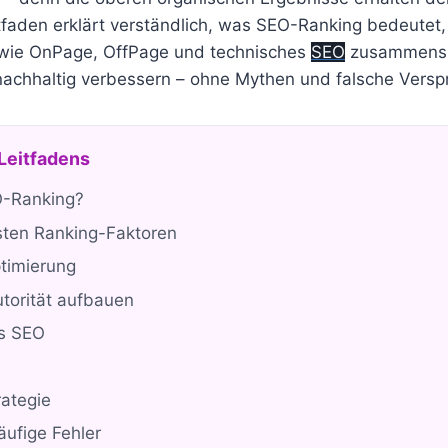
itfaden erklärt verständlich, was SEO-Ranking bedeutet
 wie OnPage, OffPage und technisches
SEO
zusammensp
 nachhaltig verbessern – ohne Mythen und falsche Versp
 Leitfadens
O-Ranking?
sten Ranking-Faktoren
timierung
torität aufbauen
s SEO
ategie
ufige Fehler