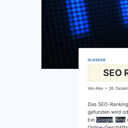
GLOSSAR
SEO 
Von
Alex
26. Deze
Das SEO-Ranking 
gefunden wird od
bei
Google
,
Bing
Online-Geschäfts