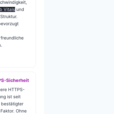
chwindigkeit,
 Vitals
und
Struktur.
bevorzugt
,
freundliche
s.
S-Sicherheit
chere HTTPS-
ng ist seit
 bestätigter
-Faktor. Ohne