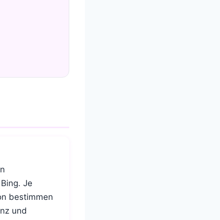
en
Bing. Je
ion bestimmen
anz und