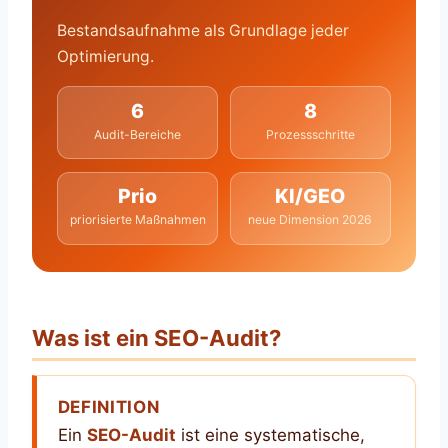
Bestandsaufnahme als Grundlage jeder
Optimierung.
6
8
Audit-Bereiche
Prozessschritte
Prio
KI/GEO
priorisierte Maßnahmen
neue Dimension 2026
Was ist ein SEO-Audit?
DEFINITION
Ein
SEO-Audit
ist eine systematische,