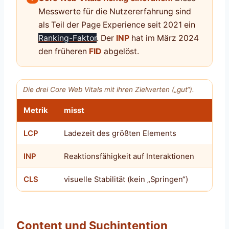
Messwerte für die Nutzererfahrung sind
als Teil der Page Experience seit 2021 ein
Ranking-Faktor
. Der
INP
hat im März 2024
den früheren
FID
abgelöst.
Die drei Core Web Vitals mit ihren Zielwerten („gut“).
Metrik
misst
Zie
LCP
Ladezeit des größten Elements
≤ 
INP
Reaktionsfähigkeit auf Interaktionen
≤ 2
CLS
visuelle Stabilität (kein „Springen“)
≤ 0
Content und Suchintention