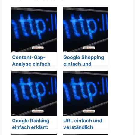
Content-Gap-
Google Shopping
Analyse einfach
einfach und
und verständlich
verständlich
erklärt – SEO
erklärt – SEO
Bedeutung
Bedeutung
Google Ranking
URL einfach und
einfach erklärt:
verständlich
Der ultimative
erklärt – SEO