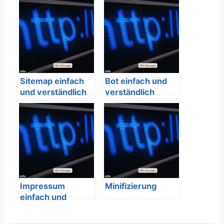
SEO-Leitfaden
Bedeutung
2026
Sitemap einfach
Bot einfach und
und verständlich
verständlich
erklärt – SEO
erklärt – SEO
Bedeutung
Bedeutung
Impressum
Minifizierung
einfach und
verständlich
erklärt – SEO