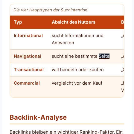
Die vier Haupttypen der Suchintention.
Typ
Absicht des Nutzers
Beisp
Informational
sucht Informationen und
„Was i
Antworten
Navigational
sucht eine bestimmte
Seite
„Word
Transactional
will handeln oder kaufen
„SEO-
Commercial
vergleicht vor dem Kauf
„best
Vergl
Backlink-Analyse
Backlinks bleiben ein wichtiger Ranking-Faktor. Ein