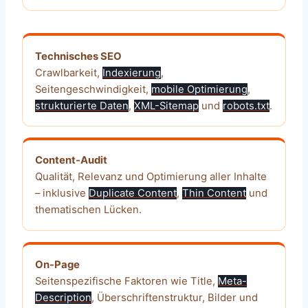
Technisches SEO
Crawlbarkeit,
Indexierung
,
Seitengeschwindigkeit,
mobile Optimierung
,
strukturierte Daten
,
XML-Sitemap
und
robots.txt
.
Content-Audit
Qualität, Relevanz und Optimierung aller Inhalte
– inklusive
Duplicate Content
,
Thin Content
und
thematischen Lücken.
On-Page
Seitenspezifische Faktoren wie Title,
Meta-
Description
, Überschriftenstruktur, Bilder und