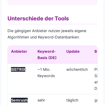
Unterschiede der Tools
Die gängigen Anbieter nutzen jeweils eigene
Algorithmen und Keyword-Datenbanken:
Anbieter
Keyword-
Update
Beson
Basis (DE)
SISTRIX
~1 Mio.
wöchentlich
Pioni
Keywords
Sicht
etabl
DACH
Semrush
sehr
täglich
große