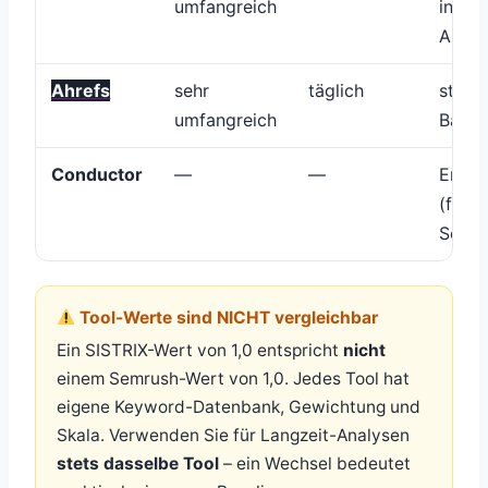
umfangreich
intern
Ausri
Ahrefs
sehr
täglich
stark
umfangreich
Backl
Conductor
—
—
Enter
(führt
Searc
Tool-Werte sind NICHT vergleichbar
Ein SISTRIX-Wert von 1,0 entspricht
nicht
einem Semrush-Wert von 1,0. Jedes Tool hat
eigene Keyword-Datenbank, Gewichtung und
Skala. Verwenden Sie für Langzeit-Analysen
stets dasselbe Tool
– ein Wechsel bedeutet