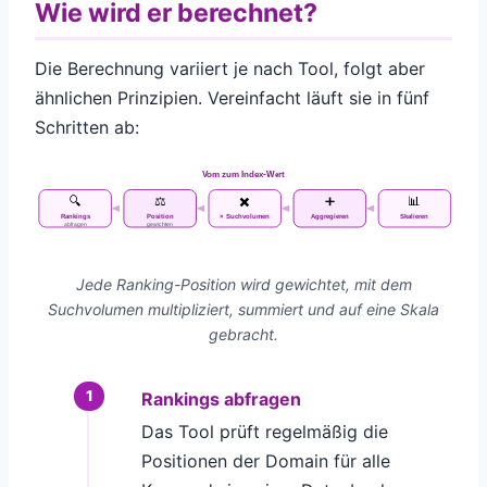
Wie wird er berechnet?
Die Berechnung variiert je nach Tool, folgt aber
ähnlichen Prinzipien. Vereinfacht läuft sie in fünf
Schritten ab:
Vom
zum Index-Wert
🔍
⚖️
✖️
➕
📊
Rankings
Position
× Suchvolumen
Aggregieren
Skalieren
abfragen
gewichten
Jede Ranking-Position wird gewichtet, mit dem
Suchvolumen multipliziert, summiert und auf eine Skala
gebracht.
Rankings abfragen
Das Tool prüft regelmäßig die
Positionen der Domain für alle