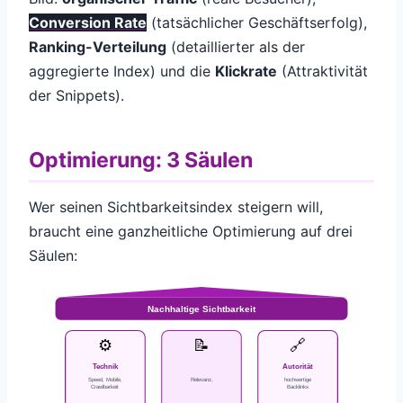
Conversion Rate
(tatsächlicher Geschäftserfolg),
Ranking-Verteilung
(detaillierter als der
aggregierte Index) und die
Klickrate
(Attraktivität
der Snippets).
Optimierung: 3 Säulen
Wer seinen Sichtbarkeitsindex steigern will,
braucht eine ganzheitliche Optimierung auf drei
Säulen:
Nachhaltige Sichtbarkeit
⚙️
📝
🔗
Technik
Autorität
Speed, Mobile,
Relevanz,
hochwertige
Crawlbarkeit
Backlinks