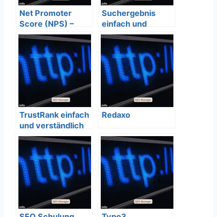
Net Promoter
Suchergebnis
Score (NPS) –
einfach und
Definition,
verständlich
Messung, Pro &
erklärt – SEO
Cons einfach und
Bedeutung
verständlich
erklärt – SEO
Bedeutung
TrustRank einfach
Redaxo
und verständlich
erklärt – SEO
Bedeutung
SEO Schulung
Typo3