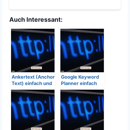
Auch Interessant:
Ankertext (Anchor
Google Keyword
Text) einfach und
Planner einfach
verständlich
und verständlich
erklärt – SEO
erklärt – SEO
Bedeutung
Bedeutung