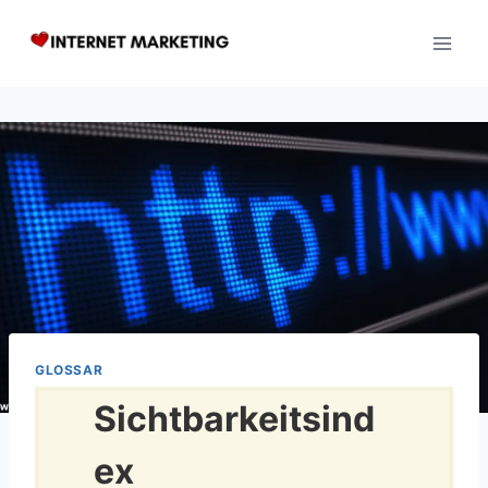
Zum
Inhalt
springen
GLOSSAR
Sichtbarkeitsind
ex