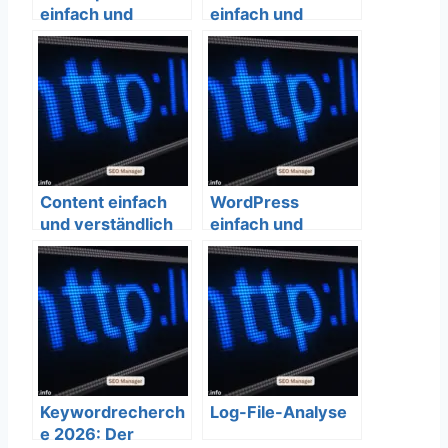
einfach und
einfach und
verständlich
verständlich
erklärt – SEO
erklärt – SEO
Bedeutung
Bedeutung
Content einfach
WordPress
und verständlich
einfach und
erklärt – SEO
verständlich
Bedeutung
erklärt – SEO
Bedeutung
Keywordrecherch
Log-File-Analyse
e 2026: Der