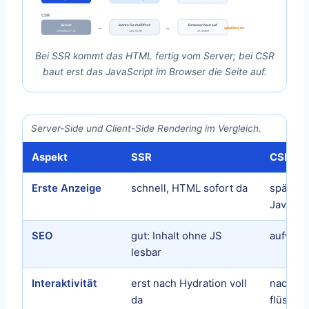
CSR
Server
leeres Ger\u00fcst
Browser baut auf
→
→
sp\u00e4ter
Ger\u00fcst + JS
+ JavaScript
JS rendert
Bei SSR kommt das HTML fertig vom Server; bei CSR
baut erst das JavaScript im Browser die Seite auf.
Server-Side und Client-Side Rendering im Vergleich.
Aspekt
SSR
CSR
Erste Anzeige
schnell, HTML sofort da
später, 
JavaScr
SEO
gut: Inhalt ohne JS
aufwend
lesbar
Interaktivität
erst nach Hydration voll
nach de
da
flüssig