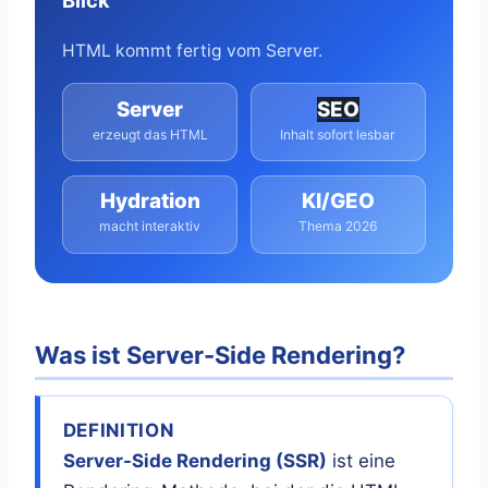
HTML kommt fertig vom Server.
Server
SEO
erzeugt das HTML
Inhalt sofort lesbar
Hydration
KI/GEO
macht interaktiv
Thema 2026
Was ist Server-Side Rendering?
DEFINITION
Server-Side Rendering (SSR)
ist eine