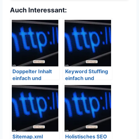
Auch Interessant:
Doppelter Inhalt
Keyword Stuffing
einfach und
einfach und
verständlich
verständlich
erklärt – SEO
erklärt – SEO
Bedeutung
Bedeutung
Sitemap.xml
Holistisches SEO