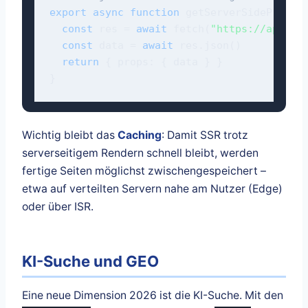
export async function
 getServerSideProps()
const
 res = 
await
 fetch(
"https://api.ex
const
 data = 
await
 res.json()

return
 { props: { data } }

}
Wichtig bleibt das
Caching
: Damit SSR trotz
serverseitigem Rendern schnell bleibt, werden
fertige Seiten möglichst zwischengespeichert –
etwa auf verteilten Servern nahe am Nutzer (Edge)
oder über ISR.
KI-Suche und GEO
Eine neue Dimension 2026 ist die KI-Suche. Mit den