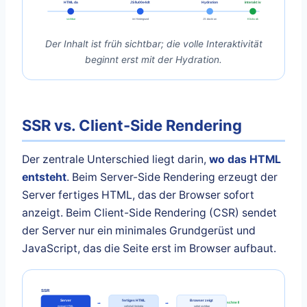
HTML da
JS l\u00e4dt
Hydration
interaktiv
sichtbar
im Hintergrund
JS dockt an
Klicks ok
Der Inhalt ist früh sichtbar; die volle Interaktivität
beginnt erst mit der Hydration.
SSR vs. Client-Side Rendering
Der zentrale Unterschied liegt darin,
wo das HTML
entsteht
. Beim Server-Side Rendering erzeugt der
Server fertiges HTML, das der Browser sofort
anzeigt. Beim Client-Side Rendering (CSR) sendet
der Server nur ein minimales Grundgerüst und
JavaScript, das die Seite erst im Browser aufbaut.
SSR
Server
fertiges HTML
Browser zeigt
→
→
schnell
erzeugt HTML
vollst\u00e4ndig
sofort sichtbar