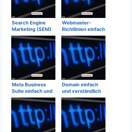
Search Engine
Webmaster-
Marketing (SEM)
Richtlinien einfach
einfach und
und verständlich
verständlich
erklärt – SEO
erklärt – SEO
Bedeutung
Bedeutung
Meta Business
Domain einfach
Suite einfach und
und verständlich
verständlich
erklärt – SEO
erklärt – SEO
Bedeutung
Bedeutung