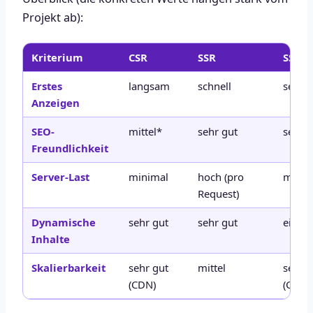
Projekt ab):
Kriterium
CSR
SSR
SSG
Erstes
langsam
schnell
sehr s
Anzeigen
SEO-
mittel*
sehr gut
sehr g
Freundlichkeit
Server-Last
minimal
hoch (pro
minim
Request)
Dynamische
sehr gut
sehr gut
einge
Inhalte
Skalierbarkeit
sehr gut
mittel
sehr g
(CDN)
(CDN)