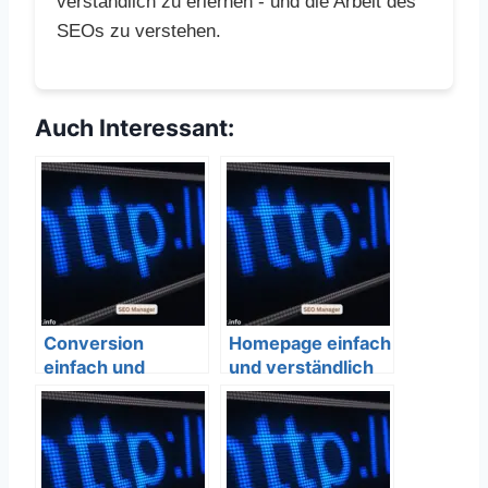
verständlich zu erlernen - und die Arbeit des
SEOs zu verstehen.
Auch Interessant:
Conversion
Homepage einfach
einfach und
und verständlich
verständlich
erklärt – SEO
erklärt – SEO
Bedeutung
Bedeutung