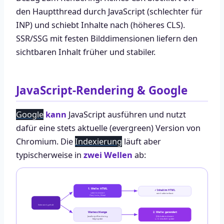
den Hauptthread durch JavaScript (schlechter für
INP) und schiebt Inhalte nach (höheres CLS).
SSR/SSG mit festen Bilddimensionen liefern den
sichtbaren Inhalt früher und stabiler.
JavaScript-Rendering & Google
Google
kann
JavaScript ausführen und nutzt
dafür eine stets aktuelle (evergreen) Version von
Chromium. Die
Indexierung
läuft aber
typischerweise in
zwei Wellen
ab:
1. Welle: HTML
✓ Inhalt im HTML
sofort indexiert
wird sofort erfasst
(Text, Links, Meta)
Seite wird geholt
Warteschlange
2. Welle: gerendert
JavaScript-Rendering
JS-Inhalte indexiert
folgt später
u. U. deutlich später