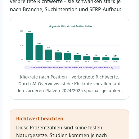
verbreitete Richtwerte – sie schwanken stark je
nach Branche, Suchintention und SERP-Aufbau:
Organische Klickrate nach Position (Richtwert)
30%
28%
16%
15%
11%
8%
7%
5%
4%
3%
3%
2,5%
0%
Pos 1
Pos 2
Pos 3
Pos 4
Pos 5
Pos 6
Pos 7
Pos 8
Pos 9
Pos 10
2026: AI Overviews senken die Klickrate der oberen Plätze deutlich (Pos 1 teils auf ~19 %).
Klickrate nach Position – verbreitete Richtwerte.
Durch AI Overviews ist die Klickrate vor allem auf
den vorderen Plätzen 2024/2025 spürbar gesunken.
Richtwert beachten
Diese Prozentzahlen sind keine festen
Naturgesetze. Studien kommen je nach