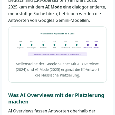
Deutschland („KI-Übersichten“) im März 2025.
2025 kam mit dem
AI Mode
eine dialogorientierte,
mehrstufige Suche hinzu; betrieben werden die
Antworten von Googles Gemini-Modellen.
Von klassischen Algorithmen zur KI-Suche
1998
2013
2015
2019
2021
2022
2024
2025
PageRank
Hummingbird
RankBrain
BERT
Core Web Vitals
Helpful Content
AI Overviews
AI Mode
Heute zählt neben der Position auch die Präsenz in KI-Antworten (
).
Meilensteine der Google-Suche: Mit AI Overviews
(2024) und AI Mode (2025) ergänzt die KI-Antwort
die klassische Platzierung.
Was AI Overviews mit der Platzierung
machen
AI Overviews fassen Antworten oberhalb der