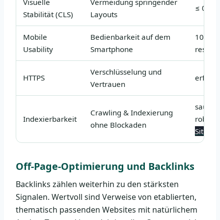
Visuelle
Vermeidung springender
≤ 0,1
Stabilität (CLS)
Layouts
Mobile
Bedienbarkeit auf dem
100 %
Usability
Smartphone
respon
Verschlüsselung und
HTTPS
erforde
Vertrauen
sauber
Crawling & Indexierung
Indexierbarkeit
robots.
ohne Blockaden
Sitema
Off-Page-Optimierung und Backlinks
Backlinks zählen weiterhin zu den stärksten
Signalen. Wertvoll sind Verweise von etablierten,
thematisch passenden Websites mit natürlichem