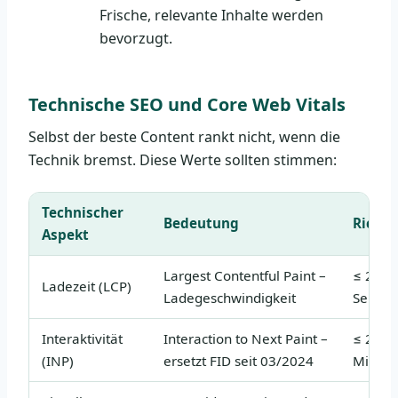
Frische, relevante Inhalte werden
bevorzugt.
Technische SEO und Core Web Vitals
Selbst der beste Content rankt nicht, wenn die
Technik bremst. Diese Werte sollten stimmen:
Technischer
Bedeutung
Richtw
Aspekt
Largest Contentful Paint –
≤ 2,5
Ladezeit (LCP)
Ladegeschwindigkeit
Sekun
Interaktivität
Interaction to Next Paint –
≤ 200
(INP)
ersetzt FID seit 03/2024
Millis