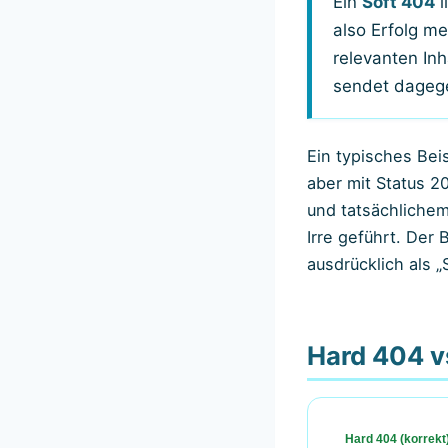
Ein
Soft 404
l
also Erfolg mel
relevanten In
sendet dageg
Ein typisches Beis
aber mit Status 2
und tatsächliche
Irre geführt. Der
ausdrücklich als 
Hard 404 v
Hard 404 (korrekt