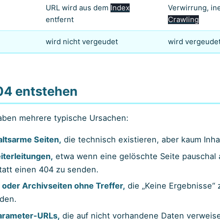
URL wird aus dem
Index
Verwirrung, ine
entfernt
Crawling
wird nicht vergeudet
wird vergeude
04 entstehen
haben mehrere typische Ursachen:
altsarme Seiten,
die technisch existieren, aber kaum Inhal
iterleitungen,
etwa wenn eine gelöschte Seite pauschal a
statt einen 404 zu senden.
oder Archivseiten ohne Treffer,
die „Keine Ergebnisse“ 
nden.
arameter-URLs,
die auf nicht vorhandene Daten verweis