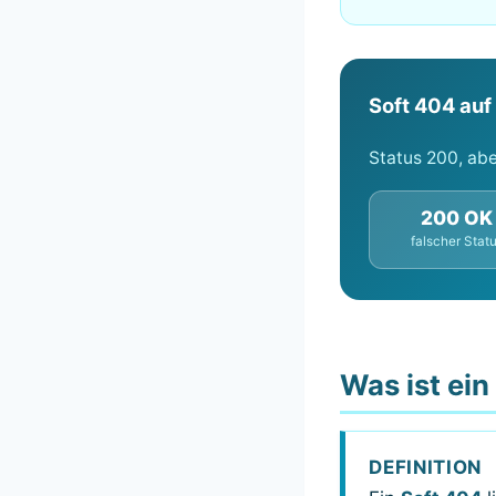
Soft 404 auf 
Status 200, aber
200 OK
falscher Stat
Was ist ein
DEFINITION