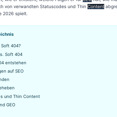
ich von verwandten Statuscodes und Thin
Content
abgre
e 2026 spielt.
eichnis
n Soft 404?
s. Soft 404
04 entstehen
gen auf SEO
inden
beheben
s und Thin Content
und GEO