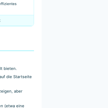
ffizientes
t
t bieten.
uf die Startseite
zeigen, aber
en (etwa eine