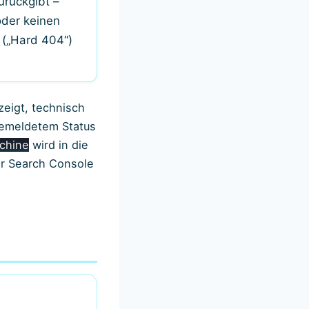
urückgibt –
 oder keinen
(„Hard 404“)
nzeigt, technisch
emeldetem Status
chine
wird in die
er Search Console