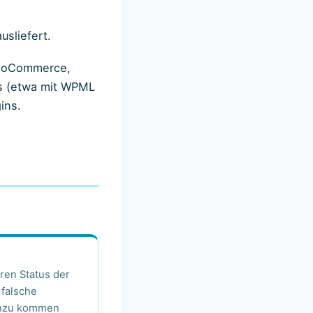
usliefert.
ooCommerce,
ps (etwa mit WPML
ins.
ren Status der
 falsche
inzu kommen