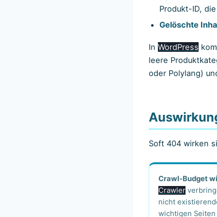
Produkt-ID, die
Gelöschte Inha
In
WordPress
komm
leere Produktkate
oder Polylang) un
Auswirkun
Soft 404 wirken s
Crawl-Budget wi
Crawler
verbring
nicht existierend
wichtigen Seiten