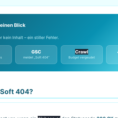
einen Blick
 kein Inhalt – ein stiller Fehler.
GSC
Crawl
us
meldet „Soft 404“
Budget vergeudet
 Soft 404?