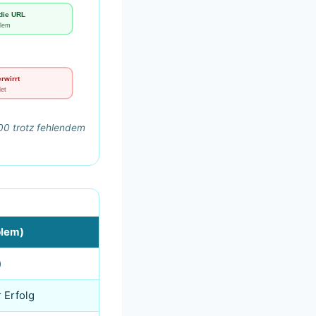
die URL
blem
rwirrt
et
200 trotz fehlendem
blem)
)
 Erfolg