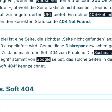
iegt vor, wenn ein
Webserver
den Statuscode
200 OK
z
det –, obwohl die Seite faktisch nicht existiert, leer ist
halt zur angeforderten
URL
bietet. Ein echter
404-Fehler
en den korrekten Statuscode
404 Not Found
.
piel ist eine Seite, die sichtbar „Seite nicht gefunden“ a
00 ausgeliefert wird. Genau diese
Diskrepanz
zwischen g
m Zustand macht den Soft 404 zum Problem: Die
Suchmas
 Begriff stammt von
Google
selbst, das solche Seiten in d
„Soft 404“ kennzeichnet.
s. Soft 404
)