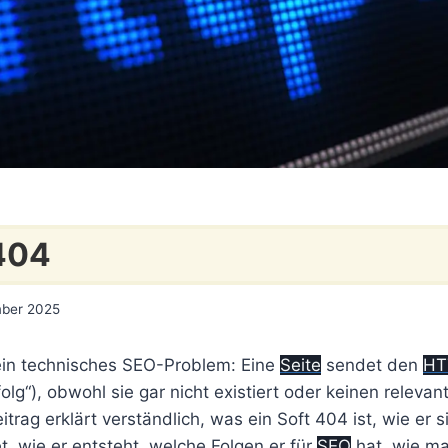
404
mber 2025
ein technisches SEO-Problem: Eine
Seite
sendet den
HT
olg“), obwohl sie gar nicht existiert oder keinen relevant
itrag erklärt verständlich, was ein Soft 404 ist, wie er 
, wie er entsteht, welche Folgen er für
SEO
hat, wie ma