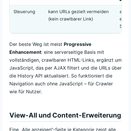
Steuerung
kann URLs gezielt vermeiden
alle 
(kein crawlbarer Link)
erfor
Steu
Der beste Weg ist meist
Progressive
Enhancement
: eine serverseitige Basis mit
vollständigen, crawlbaren HTML-Links, ergänzt um
JavaScript, das per AJAX filtert und die URLs über
die History API aktualisiert. So funktioniert die
Navigation auch ohne JavaScript – für Crawler
wie für Nutzer.
View-All und Content-Erweiterung
Eine „Alle anzeigen“-Seite je Kategorie zeigt alle