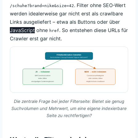
. Filter ohne SEO-Wert
/schuhe?brand=nike&size=42
werden idealerweise gar nicht erst als crawlbare
Links ausgeliefert – etwa als Buttons oder über
JavaScript
ohne
. So entstehen diese URLs für
href
Crawler erst gar nicht.
Filterkombination bewerten
Suchvolumen? Genug Produkte? Eigener Mehrwert?
JA → indexieren
NEIN → nicht indexieren
Self-Canonical setzen
Canonical auf Kategorie
index, follow
oder noindex, follow
einzigartigen Content ergänzen
möglichst kein crawlbarer
Die zentrale Frage bei jeder Filterseite: Bietet sie genug
Suchvolumen und Mehrwert, um eine eigene indexierbare
Seite zu rechtfertigen?