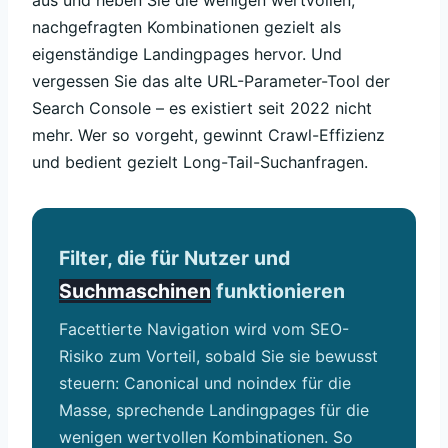
aus und heben Sie die wenigen wertvollen,
nachgefragten Kombinationen gezielt als
eigenständige Landingpages hervor. Und
vergessen Sie das alte URL-Parameter-Tool der
Search Console – es existiert seit 2022 nicht
mehr. Wer so vorgeht, gewinnt Crawl-Effizienz
und bedient gezielt Long-Tail-Suchanfragen.
Filter, die für Nutzer und
Suchmaschinen
funktionieren
Facettierte Navigation wird vom SEO-
Risiko zum Vorteil, sobald Sie sie bewusst
steuern: Canonical und noindex für die
Masse, sprechende Landingpages für die
wenigen wertvollen Kombinationen. So