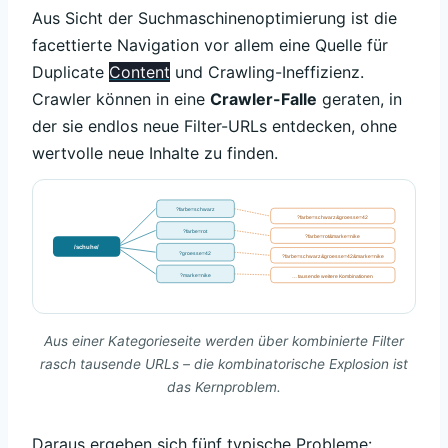
Aus Sicht der Suchmaschinenoptimierung ist die
facettierte Navigation vor allem eine Quelle für
Duplicate
Content
und Crawling-Ineffizienz.
Crawler können in eine
Crawler-Falle
geraten, in
der sie endlos neue Filter-URLs entdecken, ohne
wertvolle neue Inhalte zu finden.
?farbe=schwarz
?farbe=schwarz&groesse=42
?farbe=rot
?farbe=rot&marke=nike
/schuhe/
?groesse=42
?farbe=schwarz&groesse=42&marke=nike
?marke=nike
… tausende weitere Kombinationen
Aus einer Kategorieseite werden über kombinierte Filter
rasch tausende URLs – die kombinatorische Explosion ist
das Kernproblem.
Daraus ergeben sich fünf typische Probleme: