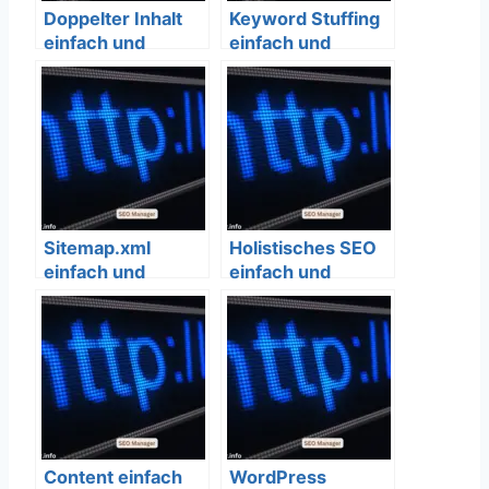
Doppelter Inhalt
Keyword Stuffing
einfach und
einfach und
verständlich
verständlich
erklärt – SEO
erklärt – SEO
Bedeutung
Bedeutung
Sitemap.xml
Holistisches SEO
einfach und
einfach und
verständlich
verständlich
erklärt – SEO
erklärt – SEO
Bedeutung
Bedeutung
Content einfach
WordPress