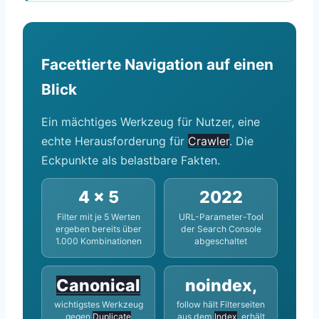
Facettierte Navigation auf einen
Blick
Ein mächtiges Werkzeug für Nutzer, eine
echte Herausforderung für
Crawler
. Die
Eckpunkte als belastbare Fakten.
4 × 5
2022
Filter mit je 5 Werten
URL-Parameter-Tool
ergeben bereits über
der Search Console
1.000 Kombinationen
abgeschaltet
Canonical
noindex,
wichtigstes Werkzeug
follow hält Filterseiten
gegen
Duplicate
aus dem
Index
, erhält