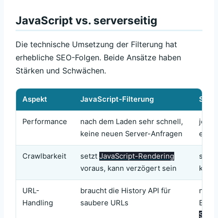
JavaScript vs. serverseitig
Die technische Umsetzung der Filterung hat
erhebliche SEO-Folgen. Beide Ansätze haben
Stärken und Schwächen.
Aspekt
JavaScript-Filterung
Serve
Performance
nach dem Laden sehr schnell,
jeder
keine neuen Server-Anfragen
eine 
Crawlbarkeit
setzt
JavaScript-Rendering
sofor
voraus, kann verzögert sein
klas
URL-
braucht die History API für
natür
Handling
saubere URLs
Erze
Serv