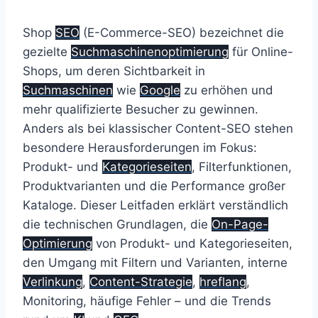
Shop
SEO
(E-Commerce-SEO) bezeichnet die
gezielte
Suchmaschinenoptimierung
für Online-
Shops, um deren Sichtbarkeit in
Suchmaschinen
wie
Google
zu erhöhen und
mehr qualifizierte Besucher zu gewinnen.
Anders als bei klassischer Content-SEO stehen
besondere Herausforderungen im Fokus:
Produkt- und
Kategorieseiten
, Filterfunktionen,
Produktvarianten und die Performance großer
Kataloge. Dieser Leitfaden erklärt verständlich
die technischen Grundlagen, die
On-Page-
Optimierung
von Produkt- und Kategorieseiten,
den Umgang mit Filtern und Varianten, interne
Verlinkung
,
Content-Strategie
,
hreflang
,
Monitoring, häufige Fehler – und die Trends