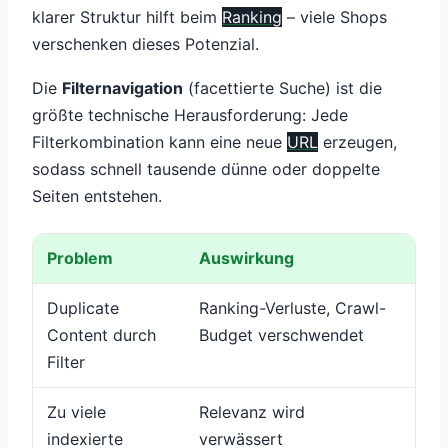
klarer Struktur hilft beim
Ranking
– viele Shops
verschenken dieses Potenzial.
Die
Filternavigation
(facettierte Suche) ist die
größte technische Herausforderung: Jede
Filterkombination kann eine neue
URL
erzeugen,
sodass schnell tausende dünne oder doppelte
Seiten entstehen.
Problem
Auswirkung
Lös
Duplicate
Ranking-Verluste, Crawl-
Can
Content durch
Budget verschwendet
noi
Filter
Zu viele
Relevanz wird
str
indexierte
verwässert
inde