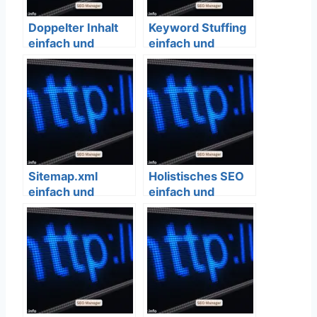
Doppelter Inhalt
Keyword Stuffing
einfach und
einfach und
verständlich
verständlich
erklärt – SEO
erklärt – SEO
Bedeutung
Bedeutung
Sitemap.xml
Holistisches SEO
einfach und
einfach und
verständlich
verständlich
erklärt – SEO
erklärt – SEO
Bedeutung
Bedeutung