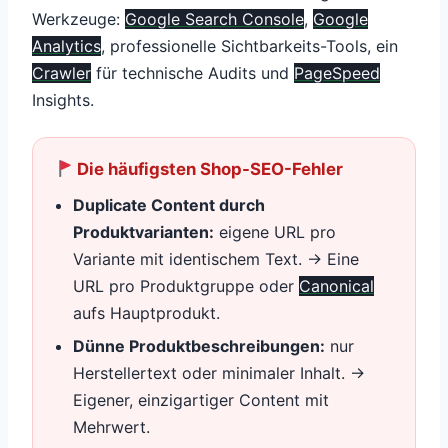
Werkzeuge:
Google Search Console
,
Google
Analytics
, professionelle Sichtbarkeits-Tools, ein
Crawler
für technische Audits und
PageSpeed
Insights.
Die häufigsten Shop-SEO-Fehler
Duplicate Content durch
Produktvarianten:
eigene URL pro
Variante mit identischem Text. → Eine
URL pro Produktgruppe oder
Canonical
aufs Hauptprodukt.
Dünne Produktbeschreibungen:
nur
Herstellertext oder minimaler Inhalt. →
Eigener, einzigartiger Content mit
Mehrwert.