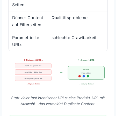
Seiten
Dünner Content
Qualitätsprobleme
Uni
auf Filterseiten
wic
Parametrierte
schlechte Crawlbarkeit
spr
URLs
✗ Problem: 3 URLs
✓ Lösung: 1 URL
/schuh-rot · gleicher Text
/schuh
→
/schuh-blau · gleicher Text
Farbe wählen:
/schuh-gruen · gleicher Text
→ Duplicate Content
→ einzigartig & sauber
Statt vieler fast identischer URLs: eine Produkt-URL mit
Auswahl – das vermeidet Duplicate Content.