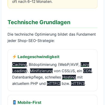
oft nach 6–12 Monaten.
Technische Grundlagen
Die technische Optimierung bildet das Fundament
jeder Shop-SEO-Strategie:
Ladegeschwindigkeit
Caching
, Bildoptimierung (WebP/AVIF,
Lazy
Loading
),
Minifizierung
von CSS/JS, ein
CDN
,
Datenbankpflege, schnelles
Hosting
mit
aktuellem PHP und
HTTP/2
bzw.
HTTP/3
.
Mobile-First