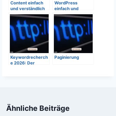
Content einfach
WordPress
und verständlich
einfach und
erklärt – SEO
verständlich
Bedeutung
erklärt – SEO
Bedeutung
Keywordrecherch
Paginierung
e 2026: Der
ultimative
Leitfaden für mehr
Traffic
Ähnliche Beiträge